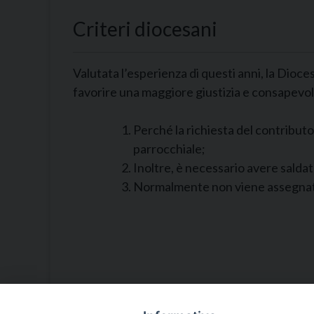
Criteri diocesani
Valutata l’esperienza di questi anni, la Dioce
favorire una maggiore giustizia e consapevole
Perché la richiesta del contribut
parrocchiale;
Inoltre, è necessario avere saldat
Normalmente non viene assegnato 