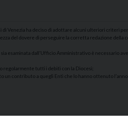
si di Venezia ha deciso di adottare alcuni ulteriori criteri 
zza del dovere di perseguire la corretta redazione della co
o sia esaminata dall’Ufficio Amministrativo è necessario 
o regolarmente tutti i debiti con la Diocesi;
un contributo a quegli Enti che lo hanno ottenuto l’ann