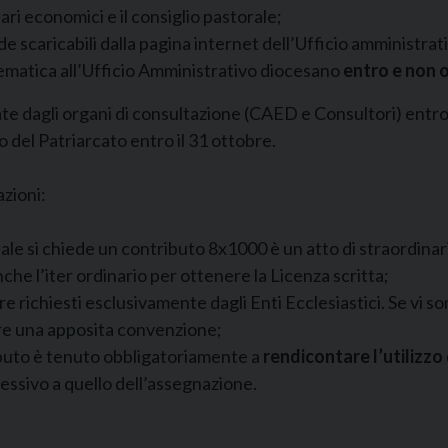
fari economici e il consiglio pastorale;
e scaricabili dalla pagina internet dell’Ufficio amministra
lematica all’Ufficio Amministrativo diocesano
entro e non o
 dagli organi di consultazione (CAED e Consultori) entro i
del Patriarcato entro il 31 ottobre.
azioni:
quale si chiede un contributo 8x1000 è un atto di straordin
he l’iter ordinario per ottenere la Licenza scritta;
richiesti esclusivamente dagli Enti Ecclesiastici. Se vi sono
rre una apposita convenzione;
buto è tenuto obbligatoriamente a
rendicontare l’utilizzo
essivo a quello dell’assegnazione.