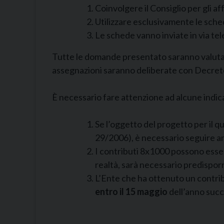
Coinvolgere il Consiglio per gli af
Utilizzare esclusivamente le sched
Le schede vanno inviate in via te
Tutte le domande presentato saranno valutate
assegnazioni saranno deliberate con Decreto 
È necessario fare attenzione ad alcune indic
Se l’oggetto del progetto per il 
29/2006), è necessario seguire anc
I contributi 8x1000 possono essere 
realtà, sarà necessario predispo
L’Ente che ha ottenuto un contri
entro il 15 maggio
dell’anno succ