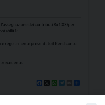
per l’assegnazione dei contributi 8x1000 per
ntabilità:
avere regolarmente presentato il Rendiconto
o precedente.
Facebook
X
WhatsApp
Telegram
Email
Share