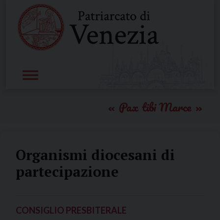
Skip
to
content
Pax tibi Marce
Organismi diocesani di
partecipazione
CONSIGLIO PRESBITERALE