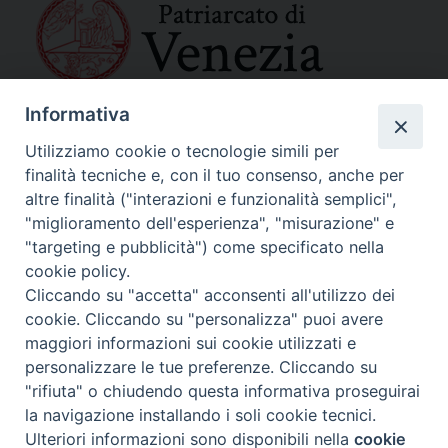
Informativa
SEDE PRINCIPALE
Palazzo Patriarcale
Utilizziamo cookie o tecnologie simili per
San Marco, 320/A – 30124 Venezia
finalità tecniche e, con il tuo consenso, anche per
Tel. 041-2702411
altre finalità ("interazioni e funzionalità semplici",
e-mail curia@patriarcatovenezia.it
"miglioramento dell'esperienza", "misurazione" e
Indirizzo PEC: patriarcatovenezia@pec.chiesacattolica.it
"targeting e pubblicità") come specificato nella
cookie policy.
Cliccando su "accetta" acconsenti all'utilizzo dei
Policy Privacy
cookie. Cliccando su "personalizza" puoi avere
Copyright©2024 Patriarcato di Venezia
maggiori informazioni sui cookie utilizzati e
personalizzare le tue preferenze. Cliccando su
"rifiuta" o chiudendo questa informativa proseguirai
la navigazione installando i soli cookie tecnici.
Ulteriori informazioni sono disponibili nella
cookie
Preferenze Cookie