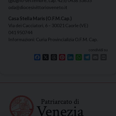
(giugno-settembre, cap. 425) 0438 53635
oda@diocesivittorioveneto.it
Casa Stella Maris (O.F.M.Cap.)
Via dei Cacciatori, 6 – 30021 Caorle (VE)
041 950744
Informazioni: Curia Provincializia O.F.M. Cap.
condividi su
Facebook
X
Threads
Pinterest
LinkedIn
WhatsApp
Telegram
Email
Print