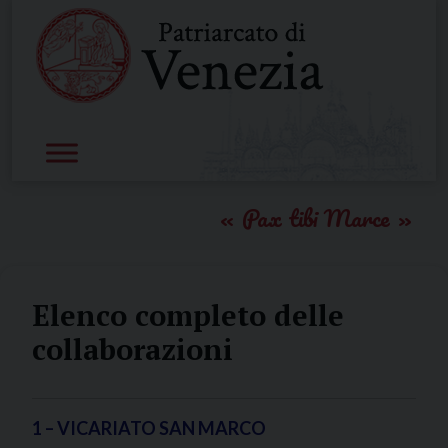
Skip
to
content
Pax tibi Marce
Elenco completo delle
collaborazioni
1 – VICARIATO SAN MARCO