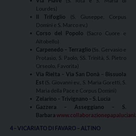
Via Piave
(S. Rita e S. Maria di
Lourdes)
Il Trifoglio
(S. Giuseppe, Corpus
Domini e S. Marco ev.)
Corso del Popolo
(Sacro Cuore e
Altobello)
Carpenedo – Terraglio
(Ss. Gervasio e
Protasio, S. Paolo, SS. Trinità, S. Pietro
Orseolo, Favorita)
Via Rielta – Via San Donà – Bissuola
Est
(S. Giovanni ev., S. Maria Goretti, S.
Maria della Pace e Corpus Domini)
Zelarino – Trivignano – S. Lucia
Gazzera – Asseggiano – S.
Barbara
www.collaborazionepapaluciani.
4 – VICARIATO DI FAVARO – ALTINO