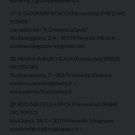
materna_s.giuseppe@libero.it
27. S. GIOVANNI BOSCO (Parrocchia) (P081) 041
913496
con asilo nido ”S. Domenico Savio”
Via Asseggiano, 2/A – 30174 Venezia-Mestre
scuolaenidogazzera@gmail.com
28. MARIA IMMACOLATA (Parrocchia) (P082)
041 907481
Via Scaramuzza, 7 – 30174 Venezia-Zelarino
materna.zelarino@libero.it –
www.parrocchiazelarino.it
29. REGINA DELLA PACE (Parrocchia) (P084)
041 909271
Via Chiesa, 18/C – 30174 Venezia-Trivignano
scuolainfanzia@reginapace.it –