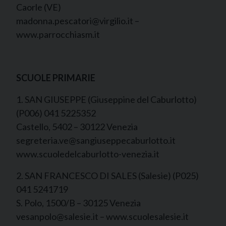
Caorle (VE)
madonna.pescatori@virgilio.it –
www.parrocchiasm.it
SCUOLE PRIMARIE
1. SAN GIUSEPPE (Giuseppine del Caburlotto)
(P006) 041 5225352
Castello, 5402 – 30122 Venezia
segreteria.ve@sangiuseppecaburlotto.it
www.scuoledelcaburlotto-venezia.it
2. SAN FRANCESCO DI SALES (Salesie) (P025)
041 5241719
S. Polo, 1500/B – 30125 Venezia
vesanpolo@salesie.it – www.scuolesalesie.it