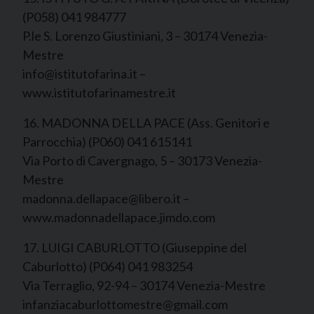
(P058) 041 984777
P.le S. Lorenzo Giustiniani, 3 – 30174 Venezia-
Mestre
info@istitutofarina.it –
www.istitutofarinamestre.it
16. MADONNA DELLA PACE (Ass. Genitori e
Parrocchia) (P060) 041 615141
Via Porto di Cavergnago, 5 – 30173 Venezia-
Mestre
madonna.dellapace@libero.it –
www.madonnadellapace.jimdo.com
17. LUIGI CABURLOTTO (Giuseppine del
Caburlotto) (P064) 041 983254
Via Terraglio, 92-94 – 30174 Venezia-Mestre
infanziacaburlottomestre@gmail.com