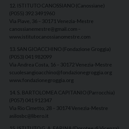
12. ISTITUTO CANOSSIANO (Canossiane)
(P055) 392 3491960
Via Piave, 36 – 30171 Venezia-Mestre
canossianemestre@gmail.com –
www.istitutocanossianomestre.com
13. SAN GIOACCHINO (Fondazione Groggia)
(P053) 041 982099
Via Andrea Costa, 16 – 30172 Venezia-Mestre
scuolesangioacchino@fondazionegroggia.org
www.fondazionegroggia.org
14. S. BARTOLOMEA CAPITANIO (Parrocchia)
(P057) 041 912347
Via Rio Cimetto, 28 – 30174 Venezia-Mestre
asilosbc@libero.it
15. ISTITUTO G. A. FARINA (Dorotee di Vicenza)