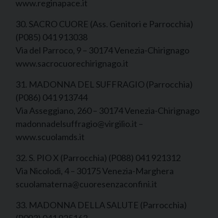
www.reginapace.it
30. SACRO CUORE (Ass. Genitori e Parrocchia)
(P085) 041 913038
Via del Parroco, 9 – 30174 Venezia-Chirignago
www.sacrocuorechirignago.it
31. MADONNA DEL SUFFRAGIO (Parrocchia)
(P086) 041 913744
Via Asseggiano, 260 – 30174 Venezia-Chirignago
madonnadelsuffragio@virgilio.it –
www.scuolamds.it
32. S. PIO X (Parrocchia) (P088) 041 921312
Via Nicolodi, 4 – 30175 Venezia-Marghera
scuolamaterna@cuoresenzaconfini.it
33. MADONNA DELLA SALUTE (Parrocchia)