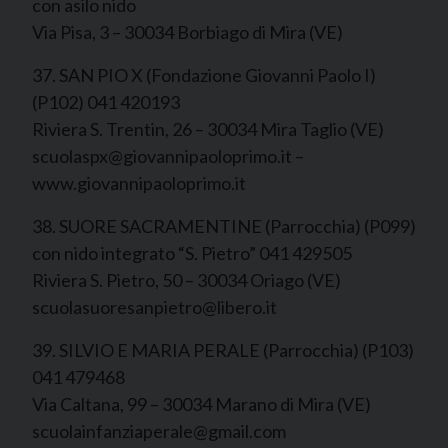
con asilo nido
Via Pisa, 3 – 30034 Borbiago di Mira (VE)
37. SAN PIO X (Fondazione Giovanni Paolo I)
(P102) 041 420193
Riviera S. Trentin, 26 – 30034 Mira Taglio (VE)
scuolaspx@giovannipaoloprimo.it –
www.giovannipaoloprimo.it
38. SUORE SACRAMENTINE (Parrocchia) (P099)
con nido integrato “S. Pietro” 041 429505
Riviera S. Pietro, 50 – 30034 Oriago (VE)
scuolasuoresanpietro@libero.it
39. SILVIO E MARIA PERALE (Parrocchia) (P103)
041 479468
Via Caltana, 99 – 30034 Marano di Mira (VE)
scuolainfanziaperale@gmail.com