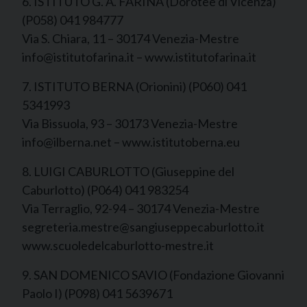
6. ISTITUTO G. A. FARINA (Dorotee di Vicenza)
(P058) 041 984777
Via S. Chiara, 11 – 30174 Venezia-Mestre
info@istitutofarina.it – www.istitutofarina.it
7. ISTITUTO BERNA (Orionini) (P060) 041
5341993
Via Bissuola, 93 – 30173 Venezia-Mestre
info@ilberna.net – www.istitutoberna.eu
8. LUIGI CABURLOTTO (Giuseppine del
Caburlotto) (P064) 041 983254
Via Terraglio, 92-94 – 30174 Venezia-Mestre
segreteria.mestre@sangiuseppecaburlotto.it
www.scuoledelcaburlotto-mestre.it
9. SAN DOMENICO SAVIO (Fondazione Giovanni
Paolo I) (P098) 041 5639671