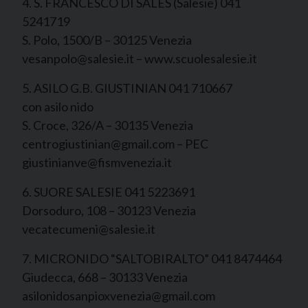
4. S. FRANCESCO DI SALES (Salesie) 041
5241719
S. Polo, 1500/B – 30125 Venezia
vesanpolo@salesie.it – www.scuolesalesie.it
5. ASILO G.B. GIUSTINIAN 041 710667
con asilo nido
S. Croce, 326/A – 30135 Venezia
centrogiustinian@gmail.com – PEC
giustinianve@fismvenezia.it
6. SUORE SALESIE 041 5223691
Dorsoduro, 108 – 30123 Venezia
vecatecumeni@salesie.it
7. MICRONIDO “SALTOBIRALTO” 041 8474464
Giudecca, 668 – 30133 Venezia
asilonidosanpioxvenezia@gmail.com