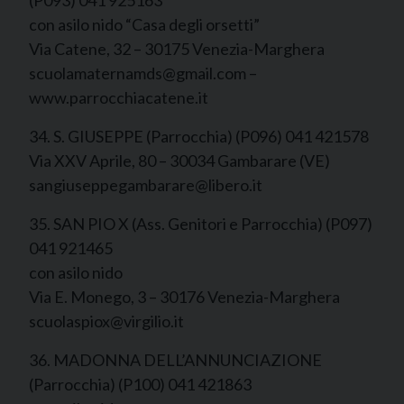
(P093) 041 925163
con asilo nido “Casa degli orsetti”
Via Catene, 32 – 30175 Venezia-Marghera
scuolamaternamds@gmail.com –
www.parrocchiacatene.it
34. S. GIUSEPPE (Parrocchia) (P096) 041 421578
Via XXV Aprile, 80 – 30034 Gambarare (VE)
sangiuseppegambarare@libero.it
35. SAN PIO X (Ass. Genitori e Parrocchia) (P097)
041 921465
con asilo nido
Via E. Monego, 3 – 30176 Venezia-Marghera
scuolaspiox@virgilio.it
36. MADONNA DELL’ANNUNCIAZIONE
(Parrocchia) (P100) 041 421863