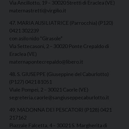
Via Ancillotto, 19 – 30020 Stretti di Eraclea (VE)
maternastretti@virgilio.it
47. MARIA AUSILIATRICE (Parrocchia) (P120)
0421 302239
con asilo nido “Girasole”
Via Settecasoni, 2 – 30020 Ponte Crepaldo di
Eraclea (VE)
maternapontecrepaldo@libero.it
48. S. GIUSEPPE (Giuseppine del Caburlotto)
(P127) 0421 81051
Viale Pompei, 2 – 30021 Caorle (VE)
segreteria.caorle@sangiuseppecaburlotto.it
49. MADONNA DEI PESCATORI (P128) 0421
217162
Piazzale Falcetta, 4 – 30021 S. Margherita di