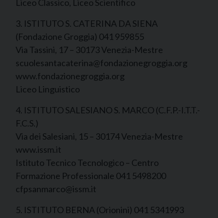
Liceo Classico, Liceo Scientifico
3. ISTITUTO S. CATERINA DA SIENA
(Fondazione Groggia) 041 959855
Via Tassini, 17 – 30173 Venezia-Mestre
scuolesantacaterina@fondazionegroggia.org
www.fondazionegroggia.org
Liceo Linguistico
4. ISTITUTO SALESIANO S. MARCO (C.F.P.-I.T.T.-
F.C.S.)
Via dei Salesiani, 15 – 30174 Venezia-Mestre
www.issm.it
Istituto Tecnico Tecnologico – Centro
Formazione Professionale 041 5498200
cfpsanmarco@issm.it
5. ISTITUTO BERNA (Orionini) 041 5341993