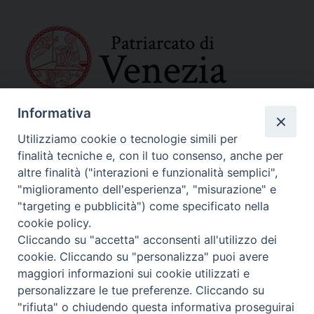
Informativa
SEDE PRINCIPALE
Palazzo Patriarcale
Utilizziamo cookie o tecnologie simili per
San Marco, 320/A – 30124 Venezia
finalità tecniche e, con il tuo consenso, anche per
Tel. 041-2702411
altre finalità ("interazioni e funzionalità semplici",
e-mail curia@patriarcatovenezia.it
"miglioramento dell'esperienza", "misurazione" e
Indirizzo PEC: patriarcatovenezia@pec.chiesacattolica.it
"targeting e pubblicità") come specificato nella
cookie policy.
Cliccando su "accetta" acconsenti all'utilizzo dei
Policy Privacy
cookie. Cliccando su "personalizza" puoi avere
Copyright©2024 Patriarcato di Venezia
maggiori informazioni sui cookie utilizzati e
personalizzare le tue preferenze. Cliccando su
"rifiuta" o chiudendo questa informativa proseguirai