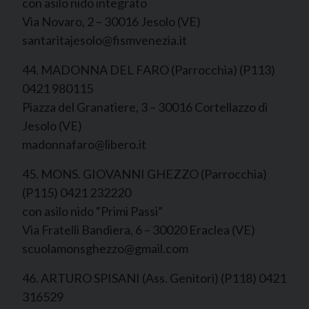
con asilo nido integrato
Via Novaro, 2 – 30016 Jesolo (VE)
santaritajesolo@fismvenezia.it
44. MADONNA DEL FARO (Parrocchia) (P113)
0421 980115
Piazza del Granatiere, 3 – 30016 Cortellazzo di
Jesolo (VE)
madonnafaro@libero.it
45. MONS. GIOVANNI GHEZZO (Parrocchia)
(P115) 0421 232220
con asilo nido “Primi Passi”
Via Fratelli Bandiera, 6 – 30020 Eraclea (VE)
scuolamonsghezzo@gmail.com
46. ARTURO SPISANI (Ass. Genitori) (P118) 0421
316529