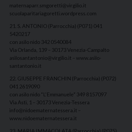
maternaparr.smgoretti@virgilio.it
scuolaparitariagoretti.wordpress.com
21. S. ANTONIO (Parrocchia) (P071) 041
5420217
con asilo nido 342 0540084
Via Orlanda, 139 – 30173 Venezia-Campalto
asilosantantonio@virgilio.it – www.asilo-
santantonio.it
22. GIUSEPPE FRANCHIN (Parrocchia) (P072)
041 2619090
con asilo nido “L’Emmanuele” 349 8157097
Via Asti, 1 – 30173 Venezia-Tessera
info@nidoematernatessera.it –
www.nidoematernatessera.it
23. MARIA IMMACOLATA (Parrocchia) (P075)