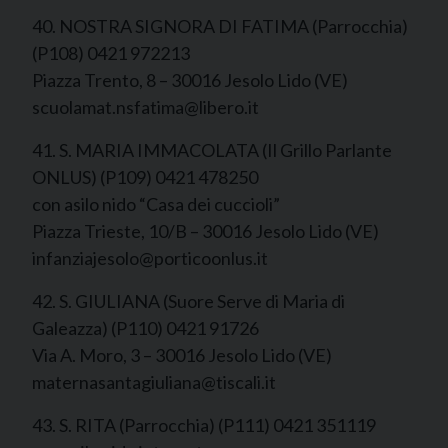
40. NOSTRA SIGNORA DI FATIMA (Parrocchia)
(P108) 0421 972213
Piazza Trento, 8 – 30016 Jesolo Lido (VE)
scuolamat.nsfatima@libero.it
41. S. MARIA IMMACOLATA (Il Grillo Parlante
ONLUS) (P109) 0421 478250
con asilo nido “Casa dei cuccioli”
Piazza Trieste, 10/B – 30016 Jesolo Lido (VE)
infanziajesolo@porticoonlus.it
42. S. GIULIANA (Suore Serve di Maria di
Galeazza) (P110) 0421 91726
Via A. Moro, 3 – 30016 Jesolo Lido (VE)
maternasantagiuliana@tiscali.it
43. S. RITA (Parrocchia) (P111) 0421 351119