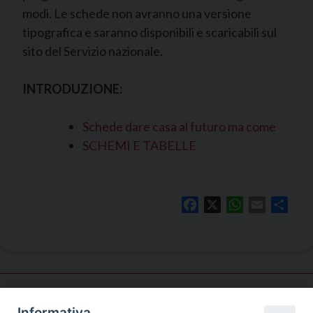
modi. Le schede non avranno una versione
tipografica e saranno disponibili e scaricabili sul
sito del Servizio nazionale.
INTRODUZIONE:
Schede dare casa al futuro ma come
SCHEMI E TABELLE
Facebook
X
WhatsApp
Email
Shar
Informativa