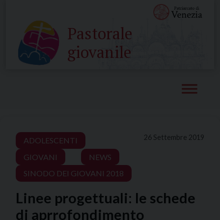
Skip
to
Pastorale
content
giovanile
26 Settembre 2019
ADOLESCENTI
GIOVANI
NEWS
SINODO DEI GIOVANI 2018
Linee progettuali: le schede
di aprrofondimento