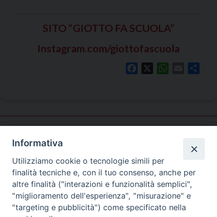
SITO “GIOTTO FA SCUOLA”
Instagram.com/giottofascuola
Facebook
X
WhatsApp
Email
Shar
Informativa
Pastorale
giovanile
Utilizziamo cookie o tecnologie simili per
finalità tecniche e, con il tuo consenso, anche per
altre finalità ("interazioni e funzionalità semplici",
"miglioramento dell'esperienza", "misurazione" e
SEDE PRINCIPALE
"targeting e pubblicità") come specificato nella
Palazzo Patriarcale