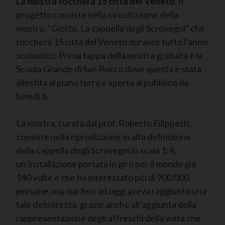
La mostra toccherà 15 città del Veneto.
Il
progetto consiste nella circuitazione della
mostra: “Giotto. La cappella degli Scrovegni” che
toccherà 15 città del Veneto durante tutto l’anno
scolastico. Prima tappa della mostra gratuita è la
Scuola Grande di San Rocco dove questa è stata
allestita al piano terra e aperta al pubblico da
lunedì 6.
La mostra, curata dal prof. Roberto Filippetti,
consiste nella riproduzione in alta definizione
della cappella degli Scrovegni in scala 1:4,
un’installazione portata in giro per il mondo già
140 volte e che ha interessato più di 900.000
persone, ma mai fino ad oggi aveva raggiunto una
tale definitezza, grazie anche all’aggiunta della
rappresentazione degli affreschi della volta che