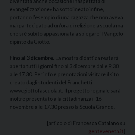
diventata anche occasione inaspettata di
evangelizzazione» ha sottolineato infine,
portando l’esempio di una ragazza che non aveva
mai partecipato ad un’ora di religione a scuola ma
che si è subito appassionata a spiegare il Vangelo
dipinto da Giotto.
Fino al 3 dicembre.
La mostra didattica resterà
aperta tutti i giorni fino al 3 dicembre dalle 9.30
alle 17.30. Per info e prenotazioni visitare il sito
creato dagli studenti del Franchetti
www.giottofascuola.it. Il progetto reginale sarà
inoltre presentato alla cittadinanza il 16
novembre alle 17.30 presso la Scuola Grande.
[articolo di Francesca Catalano su
genteveneta.it
]