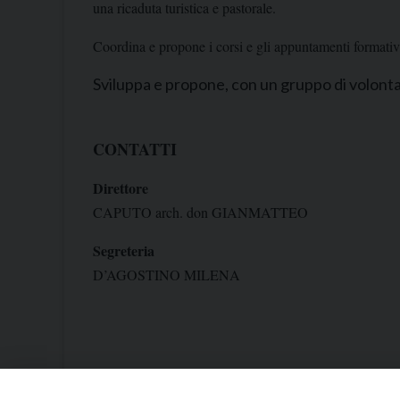
una ricaduta turistica e pastorale.
Coordina e propone i corsi e gli appuntamenti formativi
Sviluppa e propone, con un gruppo di volontar
CONTATTI
Direttore
CAPUTO arch. don GIANMATTEO
Segreteria
D’AGOSTINO MILENA