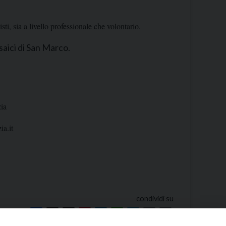
, sia a livello professionale che volontario.
saici di San Marco.
ia
a.it
condividi su
Facebook
X
Threads
Pinterest
LinkedIn
WhatsApp
Telegram
Email
Print