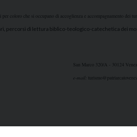
 per coloro che si occupano di accoglienza e accompagnamento dei turisti
i, percorsi di lettura biblico-teologico-catechetica dei mo
San Marco 320/A - 30124 Venez
e-mail:
turismo@patriarcatovenezi