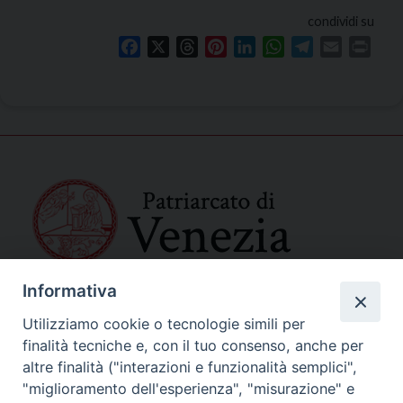
condividi su
Facebook
X
Threads
Pinterest
LinkedIn
WhatsApp
Telegram
Email
Print
Informativa
SEDE PRINCIPALE
Palazzo Patriarcale
Utilizziamo cookie o tecnologie simili per
San Marco, 320/A – 30124 Venezia
finalità tecniche e, con il tuo consenso, anche per
Tel. 041-2702411
altre finalità ("interazioni e funzionalità semplici",
e-mail curia@patriarcatovenezia.it
"miglioramento dell'esperienza", "misurazione" e
Indirizzo PEC: patriarcatovenezia@pec.chiesacattolica.it