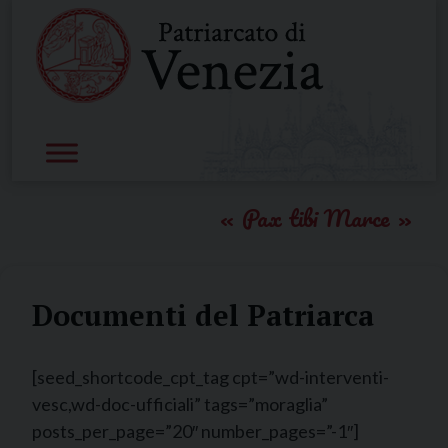
Skip
to
content
Pax tibi Marce
Documenti del Patriarca
[seed_shortcode_cpt_tag cpt=”wd-interventi-
vesc,wd-doc-ufficiali” tags=”moraglia”
posts_per_page=”20″ number_pages=”-1″]