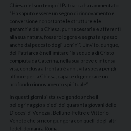
Chiesa del suo tempo il Patriarca ha rammentato:
“Ha saputo essere un segno di rinnovamento e
conversione nonostante le strutture e le
gerarchie della Chiesa, pur necessarie e afferenti
alla sua natura, fossero logore e segnate spesso
anche dal peccato degli uomini”. L’invito, dunque,
del Patriarca è nell’imitare “la sequela di Cristo
compiuta da Caterina, nella sua breve e intensa
vita, conclusa a trentatré anni, vita spesa per gli
ultimi e per la Chiesa, capace di generare un
profondo rinnovamento spirituale”.
In questi giorni si sta svolgendo anche il
pellegrinaggio a piedi dei quaranta giovani delle
Diocesi di Venezia, Belluno-Feltre e Vittorio
Veneto che si ricongiungerà con quelli degli altri
fedeli domani a Roma.