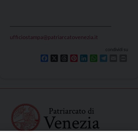
_______________________________________________
ufficiostampa@patriarcatovenezia.it
condividi su
Facebook
X
Threads
Pinterest
LinkedIn
WhatsApp
Telegram
Email
Print