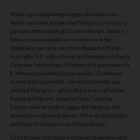
Prima tappa del pellegrinaggio diocesano dei
fedeli veneziani guidato dal Patriarca Francesco,
per la beatificazione di Giovanni Paolo I. Sosta a
Siena, presso la basilica e il convento di San
Domenico, per una catechesi di padre Alfredo
Scarciglia O.P. sulla vita e la testimonianza di Santa
Caterina. Subito dopo il Patriarca ha presieduto la
S. Messa votiva della Santa senese. “Dobbiamo
essere tutti disponibili – ha ricordato nella sua
omelia il Patriarca – ad ascoltare e accogliere la
Parola del Signore, come ha fatto Caterina.
Essere come le vergini sagge del Vangelo, che
attendono vigilanti lo Sposo. Il fine di tutta la vita
spirituale è l’incontro con Cristo-Sposo”.
Circa il ruolo riformatore della santa senese nella