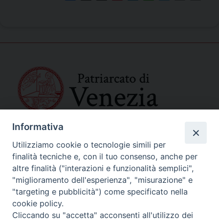
Informativa
SEDE PRINCIPALE
Palazzo Patriarcale
Utilizziamo cookie o tecnologie simili per
San Marco, 320/A – 30124 Venezia
finalità tecniche e, con il tuo consenso, anche per
Tel. 041-2702411
altre finalità ("interazioni e funzionalità semplici",
e-mail curia@patriarcatovenezia.it
"miglioramento dell'esperienza", "misurazione" e
Indirizzo PEC: patriarcatovenezia@pec.chiesacattolica.it
"targeting e pubblicità") come specificato nella
cookie policy.
Cliccando su "accetta" acconsenti all'utilizzo dei
Policy Privacy