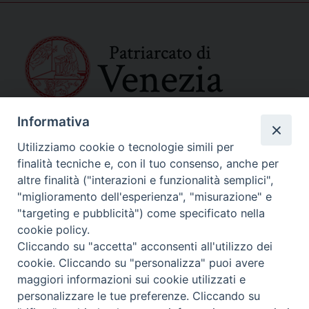
Informativa
SEDE PRINCIPALE
Palazzo Patriarcale
Utilizziamo cookie o tecnologie simili per
San Marco, 320/A – 30124 Venezia
finalità tecniche e, con il tuo consenso, anche per
Tel. 041-2702411
altre finalità ("interazioni e funzionalità semplici",
e-mail curia@patriarcatovenezia.it
"miglioramento dell'esperienza", "misurazione" e
Indirizzo PEC: patriarcatovenezia@pec.chiesacattolica.it
"targeting e pubblicità") come specificato nella
cookie policy.
Cliccando su "accetta" acconsenti all'utilizzo dei
Policy Privacy
cookie. Cliccando su "personalizza" puoi avere
Copyright©2024 Patriarcato di Venezia
maggiori informazioni sui cookie utilizzati e
personalizzare le tue preferenze. Cliccando su