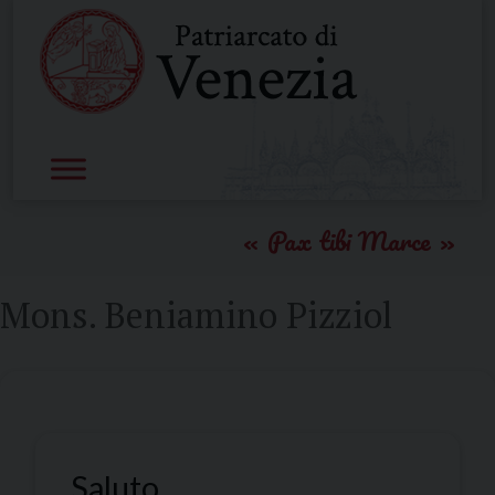
Skip
to
content
Pax tibi Marce
Mons. Beniamino Pizziol
Saluto