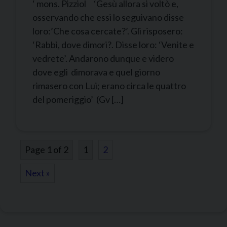
‘ mons. Pizziol ‘Gesù allora si voltò e,
osservando che essi lo seguivano disse
loro:’Che cosa cercate?’. Gli risposero:
‘Rabbì, dove dimori?. Disse loro: ‘Venite e
vedrete’. Andarono dunque e videro
dove egli dimorava e quel giorno
rimasero con Lui; erano circa le quattro
del pomeriggio’ (Gv […]
Page 1 of 2
1
2
Next »