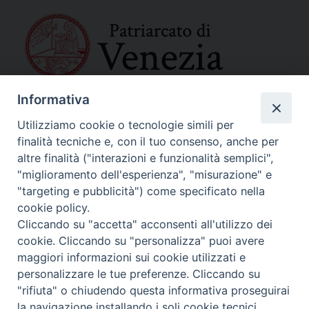
Informativa
SEDE PRINCIPALE
Palazzo Patriarcale
Utilizziamo cookie o tecnologie simili per
San Marco, 320/A – 30124 Venezia
finalità tecniche e, con il tuo consenso, anche per
Tel. 041-2702411
altre finalità ("interazioni e funzionalità semplici",
e-mail curia@patriarcatovenezia.it
"miglioramento dell'esperienza", "misurazione" e
Indirizzo PEC: patriarcatovenezia@pec.chiesacattolica.it
"targeting e pubblicità") come specificato nella
cookie policy.
Cliccando su "accetta" acconsenti all'utilizzo dei
Policy Privacy
cookie. Cliccando su "personalizza" puoi avere
Copyright©2024 Patriarcato di Venezia
maggiori informazioni sui cookie utilizzati e
personalizzare le tue preferenze. Cliccando su
"rifiuta" o chiudendo questa informativa proseguirai
la navigazione installando i soli cookie tecnici.