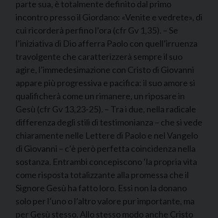
parte sua, è totalmente definito dal primo
incontro presso il Giordano: «Venite e vedrete», di
cui ricorderà perfino l’ora (cfr Gv 1,35). – Se
l’iniziativa di Dio afferra Paolo con quell’irruenza
travolgente che caratterizzerà sempre il suo
agire, l’immedesimazione con Cristo di Giovanni
appare più progressiva e pacifica: il suo amore si
qualificherà come un rimanere, un riposare in
Gesù (cfr Gv 13,23-25). – Tra i due, nella radicale
differenza degli stili di testimonianza – che si vede
chiaramente nelle Lettere di Paolo e nel Vangelo
di Giovanni – c’è però perfetta coincidenza nella
sostanza. Entrambi concepiscono ‘la propria vita
come risposta totalizzante alla promessa che il
Signore Gesù ha fatto loro. Essi non la donano
solo per l’uno o l’altro valore pur importante, ma
per Gesù stesso. Allo stesso modo anche Cristo