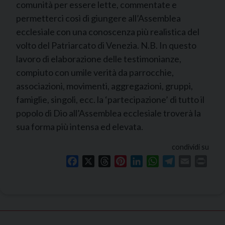
comunità per essere lette, commentate e
permetterci così di giungere all’Assemblea
ecclesiale con una conoscenza più realistica del
volto del Patriarcato di Venezia. N.B. In questo
lavoro di elaborazione delle testimonianze,
compiuto con umile verità da parrocchie,
associazioni, movimenti, aggregazioni, gruppi,
famiglie, singoli, ecc. la ‘partecipazione’ di tutto il
popolo di Dio all’Assemblea ecclesiale troverà la
sua forma più intensa ed elevata.
condividi su
Facebook
X
Threads
Pinterest
LinkedIn
WhatsApp
Telegram
Email
Print