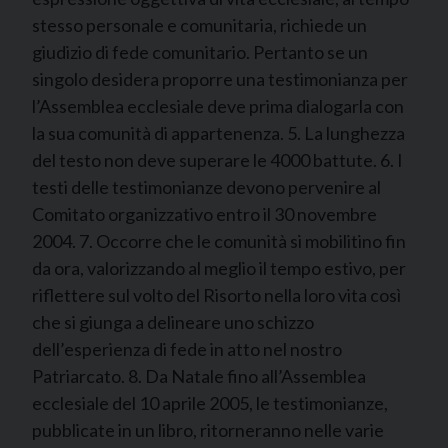
stesso personale e comunitaria, richiede un
giudizio di fede comunitario. Pertanto se un
singolo desidera proporre una testimonianza per
l’Assemblea ecclesiale deve prima dialogarla con
la sua comunità di appartenenza. 5. La lunghezza
del testo non deve superare le 4000 battute. 6. I
testi delle testimonianze devono pervenire al
Comitato organizzativo entro il 30 novembre
2004. 7. Occorre che le comunità si mobilitino fin
da ora, valorizzando al meglio il tempo estivo, per
riflettere sul volto del Risorto nella loro vita così
che si giunga a delineare uno schizzo
dell’esperienza di fede in atto nel nostro
Patriarcato. 8. Da Natale fino all’Assemblea
ecclesiale del 10 aprile 2005, le testimonianze,
pubblicate in un libro, ritorneranno nelle varie