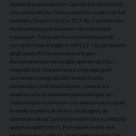
uomini di buona volontà «Questa è la vita eterna:
che conoscano te, l’unico vero Dio, e colui che hai
mandato, Gesù Cristo (Gv 17,3-4)». Così intesa la
testimonianza può assumere diverse forme
espressive. Può essere una testimonianza di
racconto come si legge in Atti (2,1-11) a proposito
degli apostoli che parlavano in lingue.
Raccontavano le meraviglie operate da Dio, i
magnalia Dei. Una persona o un gruppo può
raccontare i magnalia Dei avvenuti nella
parrocchia o nell’associazione, comunicare
qualcosa che ha cambiato una realtà (per es.:
‘nella mia parrocchia non ci eravamo mai occupati
in modo organico di chi era nel bisogno, da
quando è nata la Caritas ho notato che è cambiato
questo e quest’altro’). Può essere anche una
testimonianza ‘critica’: ‘Io ed i miei tre amici che