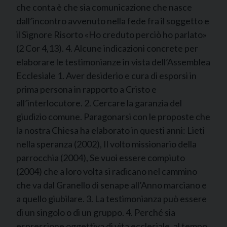
che conta è che sia comunicazione che nasce
dall’incontro avvenuto nella fede fra il soggetto e
il Signore Risorto «Ho creduto perciò ho parlato»
(2 Cor 4,13). 4. Alcune indicazioni concrete per
elaborare le testimonianze in vista dell’Assemblea
Ecclesiale 1. Aver desiderio e cura di esporsi in
prima persona in rapporto a Cristo e
all’interlocutore. 2. Cercare la garanzia del
giudizio comune. Paragonarsi con le proposte che
la nostra Chiesa ha elaborato in questi anni: Lieti
nella speranza (2002), Il volto missionario della
parrocchia (2004), Se vuoi essere compiuto
(2004) che a loro volta si radicano nel cammino
che va dal Granello di senape all’Anno marciano e
a quello giubilare. 3. La testimonianza può essere
di un singolo o di un gruppo. 4. Perché sia
espressione oggettiva di vita ecclesiale, al tempo