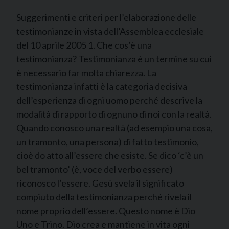
Suggerimenti e criteri per l’elaborazione delle
testimonianze in vista dell’Assemblea ecclesiale
del 10 aprile 2005 1. Che cos’è una
testimonianza? Testimonianza è un termine su cui
è necessario far molta chiarezza. La
testimonianza infatti è la categoria decisiva
dell’esperienza di ogni uomo perché descrive la
modalità di rapporto di ognuno di noi con la realtà.
Quando conosco una realtà (ad esempio una cosa,
un tramonto, una persona) di fatto testimonio,
cioè do atto all’essere che esiste. Se dico ‘c’è un
bel tramonto’ (è, voce del verbo essere)
riconosco l’essere. Gesù svela il significato
compiuto della testimonianza perché rivela il
nome proprio dell’essere. Questo nome è Dio
Uno e Trino. Dio crea e mantiene in vita ogni