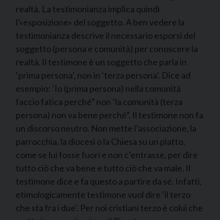
realtà. La testimonianza implica quindi
l’«esposizione» del soggetto. A ben vedere la
testimonianza descrive il necessario esporsi del
soggetto (persona e comunità) per conoscere la
realtà. Il testimone è un soggetto che parla in
‘prima persona’, non in ‘terza persona’. Dice ad
esempio: ‘Io (prima persona) nella comunità
faccio fatica perché” non ‘la comunità (terza
persona) non va bene perché”. Il testimone non fa
un discorso neutro. Non mette l’associazione, la
parrocchia, la diocesi o la Chiesa su un piatto,
come se lui fosse fuori e non c’entrasse, per dire
tutto ciò che va bene e tutto ciò che va male. Il
testimone dice e fa questo a partire da sé. Infatti,
etimologicamente testimone vuol dire ‘il terzo
che sta fra i due’. Per noi cristiani terzo è colui che