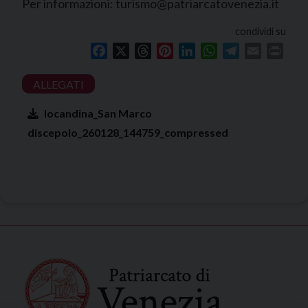
Per informazioni: turismo@patriarcatovenezia.it
condividi su
Facebook
X
Threads
Pinterest
LinkedIn
WhatsApp
Telegram
Email
Print
locandina_San Marco
discepolo_260128_144759_compressed