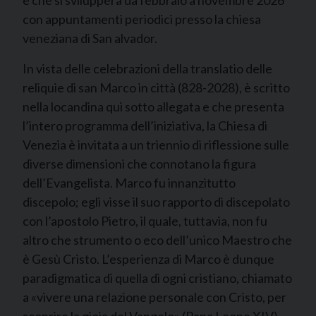
con appuntamenti periodici presso la chiesa
veneziana di San alvador.
In vista delle celebrazioni della translatio delle
reliquie di san Marco in città (828-2028), è scritto
nella locandina qui sotto allegata e che presenta
l’intero programma dell’iniziativa, la Chiesa di
Venezia è invitata a un triennio di riflessione sulle
diverse dimensioni che connotano la figura
dell’Evangelista. Marco fu innanzitutto
discepolo; egli visse il suo rapporto di discepolato
con l’apostolo Pietro, il quale, tuttavia, non fu
altro che strumento o eco dell’unico Maestro che
è Gesù Cristo. L’esperienza di Marco è dunque
paradigmatica di quella di ogni cristiano, chiamato
a «vivere una relazione personale con Cristo, per
scoprire la gioia del Vangelo» (Papa Leone XIV).