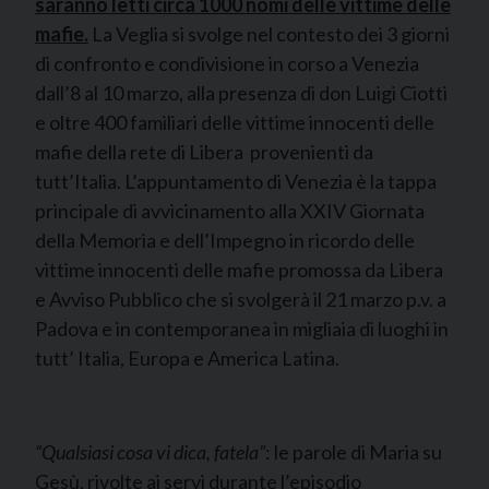
saranno letti circa 1000 nomi delle vittime delle
mafie.
La Veglia si svolge nel contesto dei 3 giorni
di confronto e condivisione in corso a Venezia
dall’8 al 10 marzo, alla presenza di don Luigi Ciotti
e oltre 400 familiari delle vittime innocenti delle
mafie della rete di Libera provenienti da
tutt’Italia. L’appuntamento di Venezia è la tappa
principale di avvicinamento alla XXIV Giornata
della Memoria e dell’Impegno in ricordo delle
vittime innocenti delle mafie promossa da Libera
e Avviso Pubblico che si svolgerà il 21 marzo p.v. a
Padova e in contemporanea in migliaia di luoghi in
tutt’ Italia, Europa e America Latina.
“Qualsiasi cosa vi dica, fatela”
: le parole di Maria su
Gesù, rivolte ai servi durante l’episodio