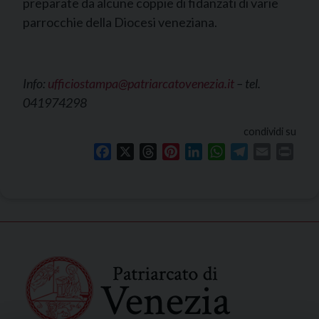
preparate da alcune coppie di fidanzati di varie
parrocchie della Diocesi veneziana.
Info:
ufficiostampa@patriarcatovenezia.it
– tel.
041974298
condividi su
Facebook
X
Threads
Pinterest
LinkedIn
WhatsApp
Telegram
Email
Print