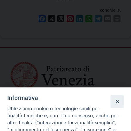
condividi su
Facebook
X
Threads
Pinterest
LinkedIn
WhatsApp
Telegram
Email
Print
Informativa
SEDE PRINCIPALE
Palazzo Patriarcale
Utilizziamo cookie o tecnologie simili per
San Marco, 320/A – 30124 Venezia
finalità tecniche e, con il tuo consenso, anche per
Tel. 041-2702411
altre finalità ("interazioni e funzionalità semplici",
e-mail curia@patriarcatovenezia.it
"miglioramento dell'esperienza", "misurazione" e