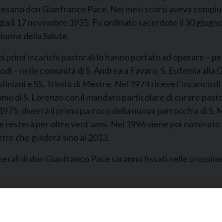
esano don Gianfranco Pace. Nei mesi scorsi aveva compiuto 
ia il 17 novembre 1935. Fu ordinato sacerdote il 30 giugno
onna della Salute.
oi primi incarichi pastorali lo hanno portato ad operare – pe
odi – nelle comunità di S. Andrea a Favaro, S. Eufemia all
tiniani e SS. Trinità di Mestre. Nel 1974 riceve l’incarico d
o di S. Lorenzo con il mandato particolare di curare pasto
1975, diverrà il primo parroco della nuova parrocchia di S. 
 resterà per oltre vent’anni. Nel 1996 viene poi nominato p
tre che guiderà sino al 2013.
nerali di don Gianfranco Pace saranno fissati nelle prossim