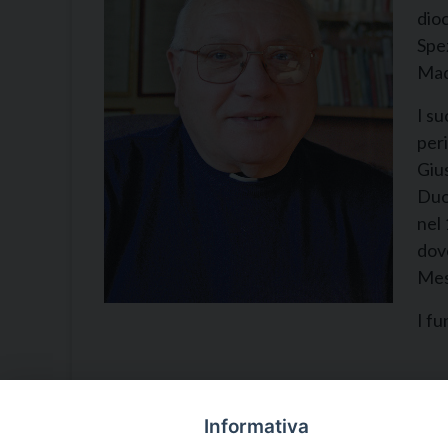
dioc
Spez
Mad
I su
peri
Gius
Duom
nel 
dove
Mes
I fu
Informativa