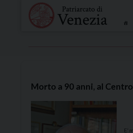
Skip
to
content
Morto a 90 anni, al Centr
E’ m