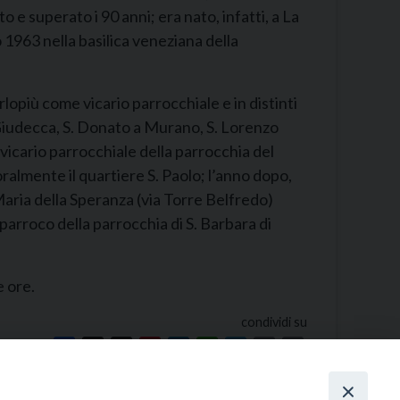
e superato i 90 anni; era nato, infatti, a La
 1963 nella basilica veneziana della
rlopiù come vicario parrocchiale e in distinti
a Giudecca, S. Donato a Murano, S. Lorenzo
i vicario parrocchiale della parrocchia del
ralmente il quartiere S. Paolo; l’anno dopo,
Maria della Speranza (via Torre Belfredo)
arroco della parrocchia di S. Barbara di
e ore.
condividi su
Facebook
X
Threads
Pinterest
LinkedIn
WhatsApp
Telegram
Email
Print