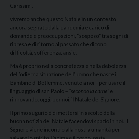
Carissimi,
vivremo anche questo Natale in un contesto
ancora segnato dalla pandemia e carico di
domande e preoccupazioni, “sospeso” tra segni di
ripresa e di ritorno al passato che dicono
difficoltà, sofferenza, ansie.
Ma è proprio nella concretezza e nella debolezza
dell’odierna situazione dell’uomo che nasce il
Bambino di Betlemme, venuto a noi – per usare il
linguaggio di san Paolo –
“secondo la carne”
e
rinnovando, oggi, per noi, il Natale del Signore.
Il primo augurio è di mettersi in ascolto della
buona notizia del Natale facendovi spazio in noi. Il
Signore viene incontro alla nostra umanità per
salvare lo spirito, l’anima e il corpo, ossia