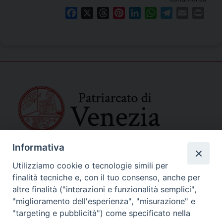
Facebook
X
Threads
Pinterest
LinkedIn
WhatsApp
Telegram
Email
Print
Informativa
SEDE PRINCIPALE
Palazzo Patriarcale
Utilizziamo cookie o tecnologie simili per
San Marco, 320/A – 30124 Venezia
finalità tecniche e, con il tuo consenso, anche per
Tel. 041-2702411
altre finalità ("interazioni e funzionalità semplici",
e-mail curia@patriarcatovenezia.it
"miglioramento dell'esperienza", "misurazione" e
Indirizzo PEC: patriarcatovenezia@pec.chiesacattolica.it
"targeting e pubblicità") come specificato nella