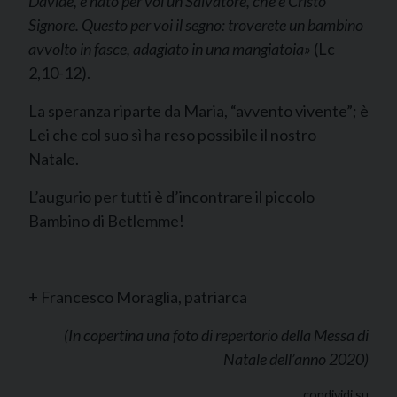
Davide, è nato per voi un Salvatore, che è Cristo
Signore. Questo per voi il segno: troverete un bambino
avvolto in fasce, adagiato in una mangiatoia»
(Lc
2,10-12).
La speranza riparte da Maria, “avvento vivente”; è
Lei che col suo sì ha reso possibile il nostro
Natale.
L’augurio per tutti è d’incontrare il piccolo
Bambino di Betlemme!
+ Francesco Moraglia, patriarca
(In copertina una foto di repertorio della Messa di
Natale dell’anno 2020)
condividi su