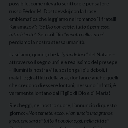
possibile, come rileva lo scrittore e pensatore
russo Fëdor M. Dostoevskij con la frase
emblematica che leggiamo nel romanzo “I fratelli
Karamazov”:
“Se Dio non esiste, tutto è permesso,
tutto è lecito”
. Senza il Dio
“venuto nella carne”
perdiamo la nostra stessa umanità.
Lasciamo, quindi, che la
“grande luce”
del Natale –
attraverso il segno umile e realissimo del presepe
– illumini la nostra vita, sostenga i più deboli, i
malati e gli afflitti della vita, i lontani e anche quelli
che credono di essere lontani; nessuno, infatti, è
veramente lontano dal Figlio di Dio e di Maria!
Riecheggi, nel nostro cuore, l’annuncio di questo
giorno:
«Non temete: ecco, vi annuncio una grande
gioia, che sarà di tutto il popolo: oggi, nella città di