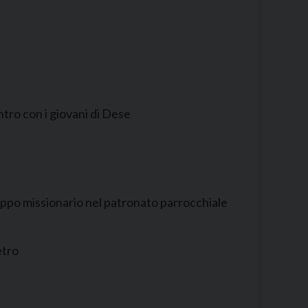
ntro con i giovani di Dese
ruppo missionario nel patronato parrocchiale
etro