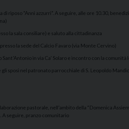
di riposo “Anni azzurri”. A seguire, alle ore 10.30, benediz
ina)
o la sala consiliare) e saluto alla cittadinanza
presso la sede del Calcio Favaro (via Monte Cervino)
Sant’Antonio in via Ca’ Solaro e incontro con la comunità 
gli sposi nel patronato parrocchiale di S. Leopoldo Mandi
aborazione pastorale, nell’ambito della “Domenica Assieme”
a. A seguire, pranzo comunitario