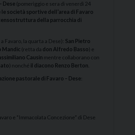
 – Dese
(pomeriggio e sera di venerdì 24
 e le società sportive dell’area di Favaro
 tensostruttura della parrocchia di
 a Favaro, la quarta a Dese):
San Pietro
o Mandic
(retta da
don Alfredo Basso
) e
ssimiliano Causin
mentre collaborano con
bato
) nonché
il diacono Renzo Berton
.
razione pastorale di Favaro – Dese
:
 Favaro e “Immacolata Concezione” di Dese