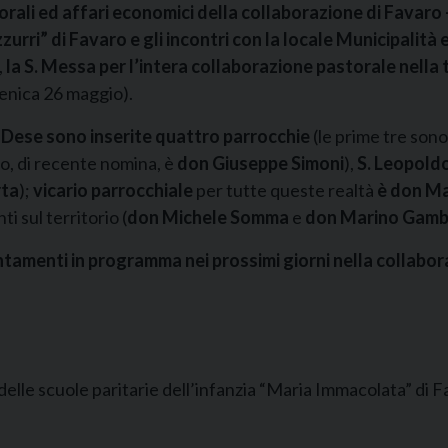
torali ed affari economici della collaborazione di Favaro
azzurri” di Favaro e gli incontri con la locale Municipalità
,
la S. Messa per l’intera collaborazione pastorale nella
menica 26 maggio).
 Dese sono inserite
quattro parrocchie
(le prime tre sono
co, di recente nomina, è
don Giuseppe Simoni
),
S. Leopold
rta
);
vicario parrocchiale
per tutte queste realtà
è don Ma
ti sul territorio (
don Michele Somma
e
don Marino Gam
untamenti in programma nei prossimi giorni nella collabo
elle scuole paritarie dell’infanzia “Maria Immacolata” di