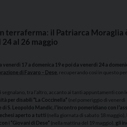
in terraferma: il Patriarca Moraglia
al 24 al 26 maggio
 da venerdì 17 a domenica 19 e poi da venerdì 24 a domen
orazione di Favaro – Dese
, recuperando così in questo per
 segnalano, tra l’altro, accanto ai tanti appuntamenti con le
tà per disabili “La Coccinella”
(nel pomeriggio di venerdì
e di S. Leopoldo Mandic, l’incontro pomeridiano con l’as
techesi aperto a tutti
(nella giornata di sabato 18 maggio),
con i “Giovani di Dese”
(nella mattina del 19 maggio),
gli i