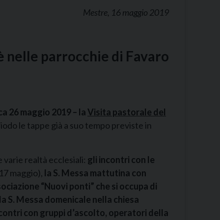
Mestre, 16 maggio 2019
 è nelle parrocchie di Favaro
ica 26 maggio 2019 – la
Visita pastorale del
iodo le tappe già a suo tempo previste in
 varie realtà ecclesiali:
gli incontri con le
 17 maggio),
la S. Messa mattutina con
sociazione “Nuovi ponti” che si occupa di
la S. Messa domenicale nella chiesa
ncontri con gruppi d’ascolto, operatori della