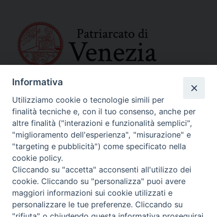
Informativa
SEDE PRINCIPALE
Palazzo Patriarcale
Utilizziamo cookie o tecnologie simili per
San Marco, 320/A – 30124 Venezia
finalità tecniche e, con il tuo consenso, anche per
Tel. 041-2702411
altre finalità ("interazioni e funzionalità semplici",
e-mail curia@patriarcatovenezia.it
"miglioramento dell'esperienza", "misurazione" e
Indirizzo PEC: patriarcatovenezia@pec.chiesacattolica.it
"targeting e pubblicità") come specificato nella
cookie policy.
Cliccando su "accetta" acconsenti all'utilizzo dei
Policy Privacy
cookie. Cliccando su "personalizza" puoi avere
Copyright©2024 Patriarcato di Venezia
maggiori informazioni sui cookie utilizzati e
personalizzare le tue preferenze. Cliccando su
"rifiuta" o chiudendo questa informativa proseguirai