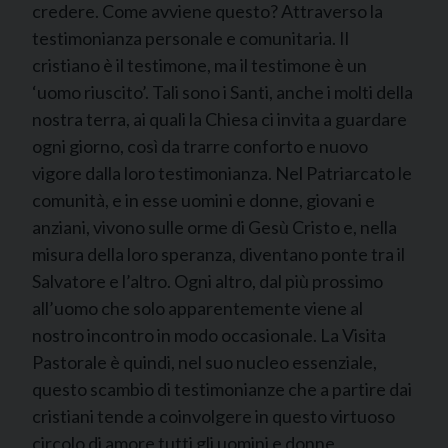
credere. Come avviene questo? Attraverso la
testimonianza personale e comunitaria. Il
cristiano è il testimone, ma il testimone è un
‘uomo riuscito’. Tali sono i Santi, anche i molti della
nostra terra, ai quali la Chiesa ci invita a guardare
ogni giorno, così da trarre conforto e nuovo
vigore dalla loro testimonianza. Nel Patriarcato le
comunità, e in esse uomini e donne, giovani e
anziani, vivono sulle orme di Gesù Cristo e, nella
misura della loro speranza, diventano ponte tra il
Salvatore e l’altro. Ogni altro, dal più prossimo
all’uomo che solo apparentemente viene al
nostro incontro in modo occasionale. La Visita
Pastorale è quindi, nel suo nucleo essenziale,
questo scambio di testimonianze che a partire dai
cristiani tende a coinvolgere in questo virtuoso
circolo di amore tutti gli uomini e donne,