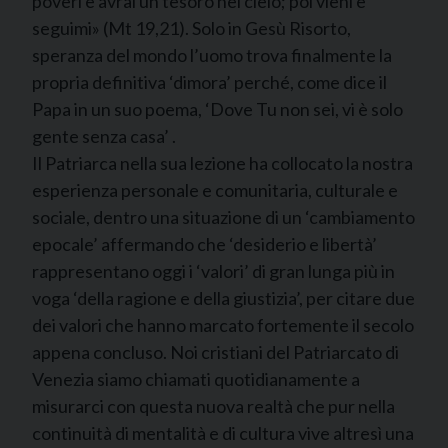
poveri e avrai un tesoro nel cielo; poi vieni e
seguimi» (Mt 19,21). Solo in Gesù Risorto,
speranza del mondo l’uomo trova finalmente la
propria definitiva ‘dimora’ perché, come dice il
Papa in un suo poema, ‘Dove Tu non sei, vi è solo
gente senza casa’ .
Il Patriarca nella sua lezione ha collocato la nostra
esperienza personale e comunitaria, culturale e
sociale, dentro una situazione di un ‘cambiamento
epocale’ affermando che ‘desiderio e libertà’
rappresentano oggi i ‘valori’ di gran lunga più in
voga ‘della ragione e della giustizia’, per citare due
dei valori che hanno marcato fortemente il secolo
appena concluso. Noi cristiani del Patriarcato di
Venezia siamo chiamati quotidianamente a
misurarci con questa nuova realtà che pur nella
continuità di mentalità e di cultura vive altresì una