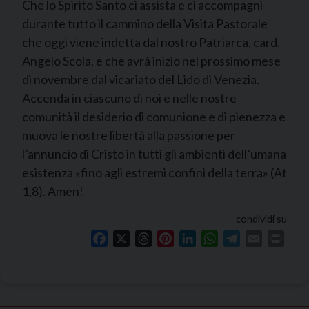
Che lo Spirito Santo ci assista e ci accompagni
durante tutto il cammino della Visita Pastorale
che oggi viene indetta dal nostro Patriarca, card.
Angelo Scola, e che avrà inizio nel prossimo mese
di novembre dal vicariato del Lido di Venezia.
Accenda in ciascuno di noi e nelle nostre
comunità il desiderio di comunione e di pienezza e
muova le nostre libertà alla passione per
l’annuncio di Cristo in tutti gli ambienti dell’umana
esistenza «fino agli estremi confini della terra» (At
1,8). Amen!
condividi su
Facebook
X
Threads
Pinterest
LinkedIn
WhatsApp
Telegram
Email
Print