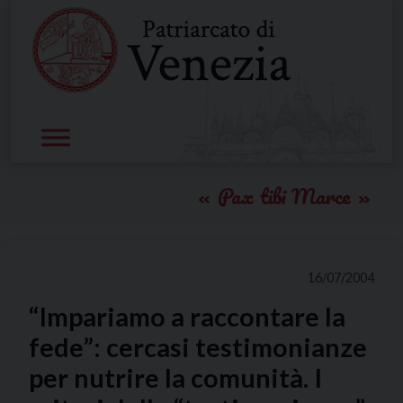
Skip
to
content
Pax tibi Marce
16/07/2004
“Impariamo a raccontare la
fede”: cercasi testimonianze
per nutrire la comunità. I