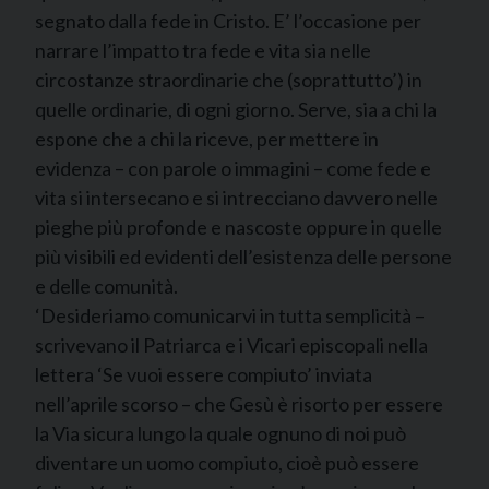
segnato dalla fede in Cristo. E’ l’occasione per
narrare l’impatto tra fede e vita sia nelle
circostanze straordinarie che (soprattutto’) in
quelle ordinarie, di ogni giorno. Serve, sia a chi la
espone che a chi la riceve, per mettere in
evidenza – con parole o immagini – come fede e
vita si intersecano e si intrecciano davvero nelle
pieghe più profonde e nascoste oppure in quelle
più visibili ed evidenti dell’esistenza delle persone
e delle comunità.
‘Desideriamo comunicarvi in tutta semplicità –
scrivevano il Patriarca e i Vicari episcopali nella
lettera ‘Se vuoi essere compiuto’ inviata
nell’aprile scorso – che Gesù è risorto per essere
la Via sicura lungo la quale ognuno di noi può
diventare un uomo compiuto, cioè può essere