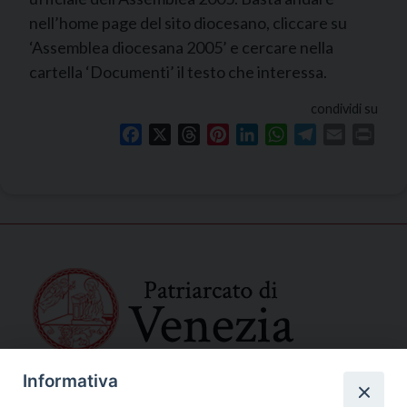
nell’home page del sito diocesano, cliccare su
‘Assemblea diocesana 2005’ e cercare nella
cartella ‘Documenti’ il testo che interessa.
condividi su
Facebook
X
Threads
Pinterest
LinkedIn
WhatsApp
Telegram
Email
Print
Informativa
SEDE PRINCIPALE