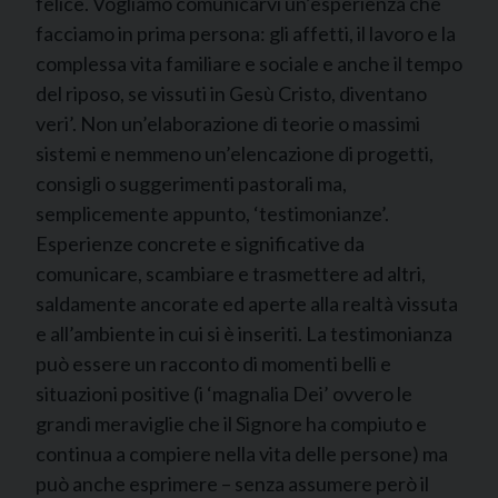
felice. Vogliamo comunicarvi un’esperienza che
facciamo in prima persona: gli affetti, il lavoro e la
complessa vita familiare e sociale e anche il tempo
del riposo, se vissuti in Gesù Cristo, diventano
veri’. Non un’elaborazione di teorie o massimi
sistemi e nemmeno un’elencazione di progetti,
consigli o suggerimenti pastorali ma,
semplicemente appunto, ‘testimonianze’.
Esperienze concrete e significative da
comunicare, scambiare e trasmettere ad altri,
saldamente ancorate ed aperte alla realtà vissuta
e all’ambiente in cui si è inseriti. La testimonianza
può essere un racconto di momenti belli e
situazioni positive (i ‘magnalia Dei’ ovvero le
grandi meraviglie che il Signore ha compiuto e
continua a compiere nella vita delle persone) ma
può anche esprimere – senza assumere però il