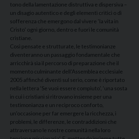
tono della lamentazione distruttiva e dispersiva –
un disagio autentico e degli elementi critici o di
sofferenza che emergono dal vivere ‘la vita in
Cristo’ ogni giorno, dentro e fuori le comunità
cristiane.
Così pensate e strutturate, le testimonianze
diventeranno un passaggio fondamentale che
arricchirà sia il percorso di preparazione che il
momento culminante dell’Assemblea ecclesiale
2005 affinché diventi sul serio, come è riportato
nella lettera ‘Se vuoi essere compiuto’, ‘una sosta
in cui i cristiani si ritrovano insieme per una
testimonianza e un reciproco conforto,
un’occasione per far emergere la ricchezza, i
problemi, le differenze, le contraddizioni che
attraversano le nostre comunità nella loro
tensione missionaria’. E, mettendo insieme tutte