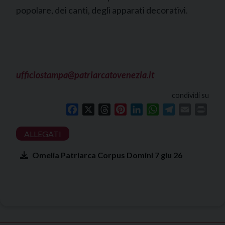
popolare, dei canti, degli apparati decorativi.
ufficiostampa@patriarcatovenezia.it
condividi su
Facebook
X
Threads
Pinterest
LinkedIn
WhatsApp
Telegram
Email
Print
Omelia Patriarca Corpus Domini 7 giu 26