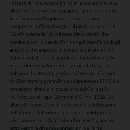
l’ottava di Pentecoste (in Italia la festa è traslata
alla domenica successiva, quest’anno il 7 giugno).
San Tommaso d’Aquino viene incaricato di
comporne l’ufficio liturgico: il più famoso inno è
“Sacris solemniis”, la cui penultima strofa che
comincia con le parole Panis angelicus (Pane degli
angeli) è stata spesso musicata separatamente
dal resto dell’inno. Essendo poi Papa Urbano IV
morto due mesi dopo aver istituito la festa, la
bolla non fu attuata; ma fu confermata più tardi
da Clemente V, primo Papa avignonese (1312). La
ormai tradizionale processione del Corpus fu
introdotta dal Papa Giovanni XXII nel 1316. Da
allora il Corpus Domini è stato ed è celebrazione
della fede e della devozione gioiosa del popolo
cristiano verso la Santissima Eucarestia, anche
attraverso le diverse espressioni dell’arte