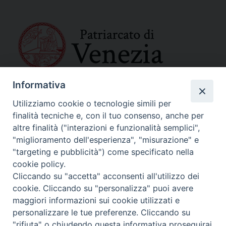
Informativa
SEDE PRINCIPALE
Palazzo Patriarcale
Utilizziamo cookie o tecnologie simili per
San Marco, 320/A – 30124 Venezia
finalità tecniche e, con il tuo consenso, anche per
Tel. 041-2702411
altre finalità ("interazioni e funzionalità semplici",
e-mail curia@patriarcatovenezia.it
"miglioramento dell'esperienza", "misurazione" e
Indirizzo PEC: patriarcatovenezia@pec.chiesacattolica.it
"targeting e pubblicità") come specificato nella
cookie policy.
Cliccando su "accetta" acconsenti all'utilizzo dei
Policy Privacy
cookie. Cliccando su "personalizza" puoi avere
Copyright©2024 Patriarcato di Venezia
maggiori informazioni sui cookie utilizzati e
personalizzare le tue preferenze. Cliccando su
"rifiuta" o chiudendo questa informativa proseguirai