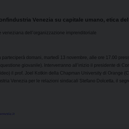
Confindustria Venezia su capitale umano, etica del
de veneziana dell’organizzazione imprenditoriale
a parteciperà domani, martedì 13 novembre, alle ore 17.00 pres
uestione giovanile). Interverranno all’inizio il presidente di Co
deo) il prof. Joel Kotkin della Chapman University di Orange (Cal
stria Venezia per le relazioni sindacali Stefano Dolcetta, il seg
enezia.it