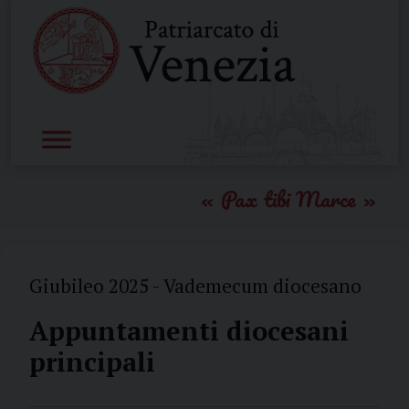
Skip
to
content
Pax tibi Marce
Giubileo 2025 - Vademecum diocesano
Appuntamenti diocesani
principali