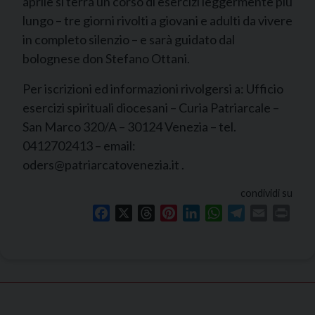
aprile si terrà un corso di esercizi leggermente più
lungo – tre giorni rivolti a giovani e adulti da vivere
in completo silenzio – e sarà guidato dal
bolognese don Stefano Ottani.
Per iscrizioni ed informazioni rivolgersi a: Ufficio
esercizi spirituali diocesani – Curia Patriarcale –
San Marco 320/A – 30124 Venezia – tel.
0412702413 – email:
oders@patriarcatovenezia.it .
condividi su
Facebook
X
Threads
Pinterest
LinkedIn
WhatsApp
Telegram
Email
Print