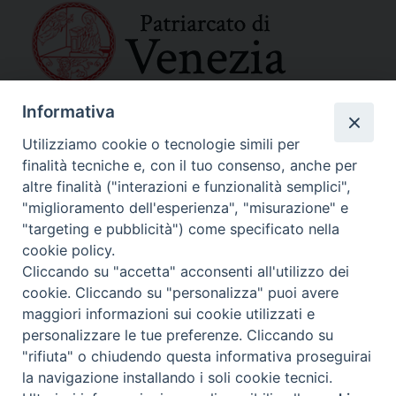
Informativa
SEDE PRINCIPALE
Palazzo Patriarcale
Utilizziamo cookie o tecnologie simili per
San Marco, 320/A – 30124 Venezia
finalità tecniche e, con il tuo consenso, anche per
Tel. 041-2702411
altre finalità ("interazioni e funzionalità semplici",
e-mail curia@patriarcatovenezia.it
"miglioramento dell'esperienza", "misurazione" e
Indirizzo PEC: patriarcatovenezia@pec.chiesacattolica.it
"targeting e pubblicità") come specificato nella
cookie policy.
Cliccando su "accetta" acconsenti all'utilizzo dei
Policy Privacy
cookie. Cliccando su "personalizza" puoi avere
Copyright©2024 Patriarcato di Venezia
maggiori informazioni sui cookie utilizzati e
personalizzare le tue preferenze. Cliccando su
"rifiuta" o chiudendo questa informativa proseguirai
la navigazione installando i soli cookie tecnici.