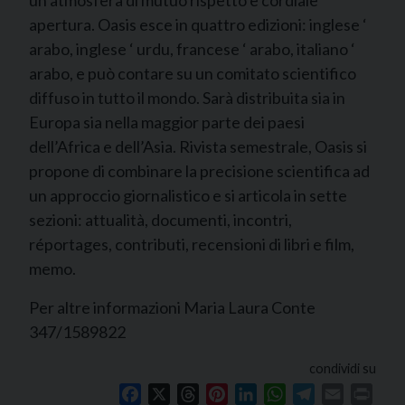
un’atmosfera di mutuo rispetto e cordiale
apertura. Oasis esce in quattro edizioni: inglese ‘
arabo, inglese ‘ urdu, francese ‘ arabo, italiano ‘
arabo, e può contare su un comitato scientifico
diffuso in tutto il mondo. Sarà distribuita sia in
Europa sia nella maggior parte dei paesi
dell’Africa e dell’Asia. Rivista semestrale, Oasis si
propone di combinare la precisione scientifica ad
un approccio giornalistico e si articola in sette
sezioni: attualità, documenti, incontri,
réportages, contributi, recensioni di libri e film,
memo.
Per altre informazioni Maria Laura Conte
347/1589822
condividi su
Facebook
X
Threads
Pinterest
LinkedIn
WhatsApp
Telegram
Email
Print