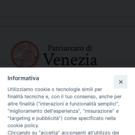
Informativa
SEDE PRINCIPALE
Palazzo Patriarcale
Utilizziamo cookie o tecnologie simili per
San Marco, 320/A – 30124 Venezia
finalità tecniche e, con il tuo consenso, anche per
Tel. 041-2702411
altre finalità ("interazioni e funzionalità semplici",
e-mail curia@patriarcatovenezia.it
"miglioramento dell'esperienza", "misurazione" e
Indirizzo PEC: patriarcatovenezia@pec.chiesacattolica.it
"targeting e pubblicità") come specificato nella
cookie policy.
Cliccando su "accetta" acconsenti all'utilizzo dei
Policy Privacy