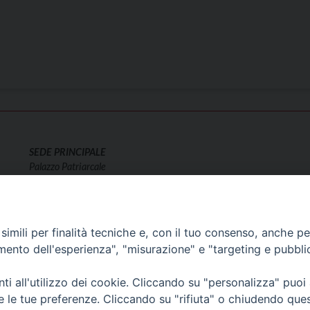
SEDE PRINCIPALE
Palazzo Patriarcale
San Marco, 320/A – 30124 Venezia
Tel. 041-2702411
e-mail curia@patriarcatovenezia.it
Indirizzo PEC: patriarcatovenezia@pec.chiesacattolica.it
imili per finalità tecniche e, con il tuo consenso, anche per 
amento dell'esperienza", "misurazione" e "targeting e pubbli
i all'utilizzo dei cookie. Cliccando su "personalizza" puoi
re le tue preferenze. Cliccando su "rifiuta" o chiudendo que