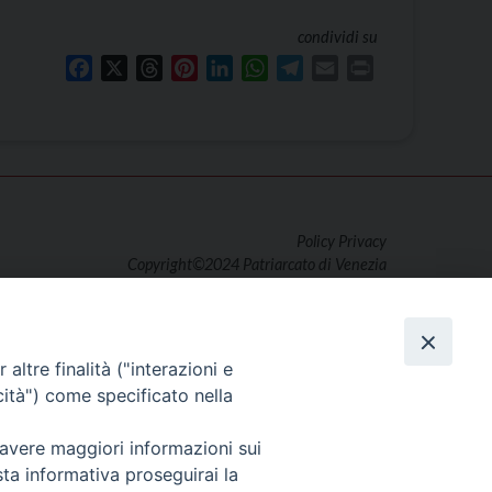
condividi su
Facebook
X
Threads
Pinterest
LinkedIn
WhatsApp
Telegram
Email
Print
Policy Privacy
Copyright©2024 Patriarcato di Venezia
altre finalità ("interazioni e
cità") come specificato nella
 avere maggiori informazioni sui
sta informativa proseguirai la