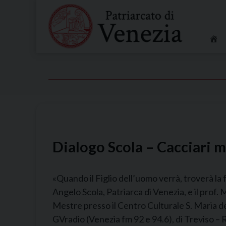
Skip
to
content
Dialogo Scola – Cacciari 
«Quando il Figlio dell’uomo verrà, troverà la 
Angelo Scola, Patriarca di Venezia, e il prof. 
Mestre presso il Centro Culturale S. Maria del
GVradio (Venezia fm 92 e 94.6), di Treviso – R