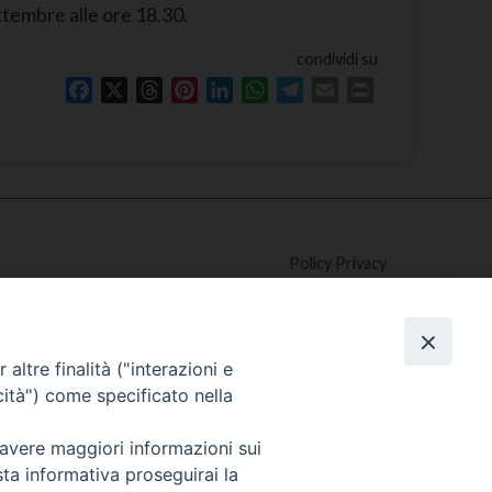
ttembre alle ore 18.30.
condividi su
Facebook
X
Threads
Pinterest
LinkedIn
WhatsApp
Telegram
Email
Print
Policy Privacy
Copyright©2024 Patriarcato di Venezia
altre finalità ("interazioni e
cità") come specificato nella
 avere maggiori informazioni sui
sta informativa proseguirai la