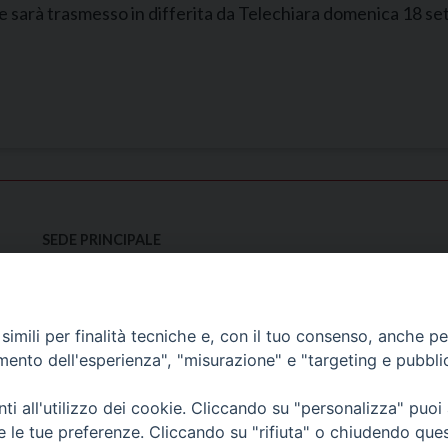
 e sarà trasmesso in differita da Telechiara domenica 18 se
SEDE PRINCIPALE
Palazzo Patriarcale
San Marco, 320/A – 30124 Venezia
Tel. 041-2702411
e-mail curia@patriarcatovenezia.it
imili per finalità tecniche e, con il tuo consenso, anche per 
Indirizzo PEC: patriarcatovenezia@pec.chiesacattolica.it
amento dell'esperienza", "misurazione" e "targeting e pubbli
i all'utilizzo dei cookie. Cliccando su "personalizza" puoi
re le tue preferenze. Cliccando su "rifiuta" o chiudendo que