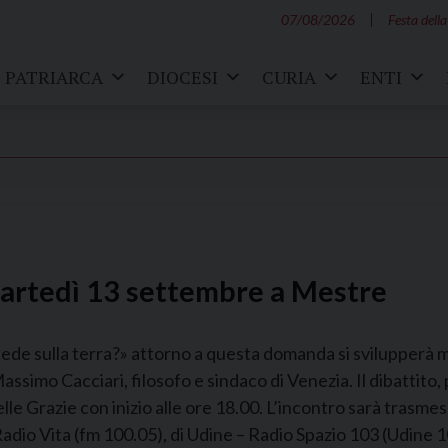
07/08/2026
Festa della
PATRIARCA
DIOCESI
CURIA
ENTI
martedì 13 settembre a Mestre
fede sulla terra?» attorno a questa domanda si svilupperà ma
Massimo Cacciari, filosofo e sindaco di Venezia. Il dibattito,
le Grazie con inizio alle ore 18.00. L’incontro sarà trasmess
adio Vita (fm 100.05), di Udine – Radio Spazio 103 (Udine 103