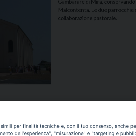
Gambarare di Mira, conservando l’
Malcontenta. Le due parrocchie 
collaborazione pastorale.
imili per finalità tecniche e, con il tuo consenso, anche per 
amento dell'esperienza", "misurazione" e "targeting e pubbli