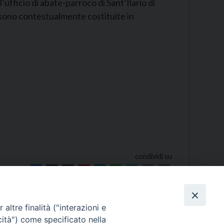
ufficio di abate-parroco di Sant’Ilario di
sono contestualmente costituite in
condividi su
Facebook
X
Threads
Pinterest
LinkedIn
WhatsApp
Telegram
Email
Print
altre finalità ("interazioni e
cità") come specificato nella