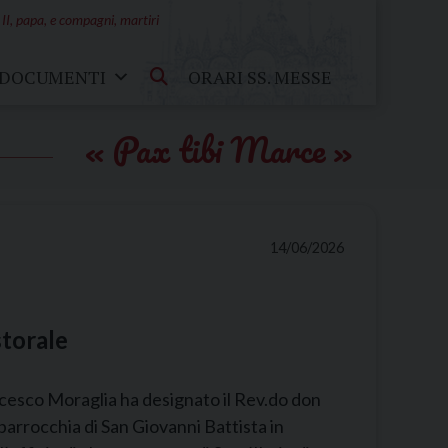
 II, papa, e compagni, martiri
DOCUMENTI
ORARI SS. MESSE
Pax tibi Marce
14/06/2026
torale
ncesco Moraglia ha designato il Rev.do don
parrocchia di San Giovanni Battista in