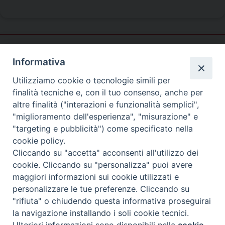
Informativa
Caritas
Veneziana
Utilizziamo cookie o tecnologie simili per
finalità tecniche e, con il tuo consenso, anche per
altre finalità ("interazioni e funzionalità semplici",
"miglioramento dell'esperienza", "misurazione" e
SEDE PRINCIPALE
"targeting e pubblicità") come specificato nella
Palazzo Patriarcale
cookie policy.
San Marco, 320/A – 30124 Venezia
Cliccando su "accetta" acconsenti all'utilizzo dei
Tel. 041-2702411
cookie. Cliccando su "personalizza" puoi avere
e-mail curia@patriarcatovenezia.it
maggiori informazioni sui cookie utilizzati e
ufficiostampa@patriarcatovenezia.it
Indirizzo PEC: patriarcatovenezia@pec.chiesacattolica.it
personalizzare le tue preferenze. Cliccando su
"rifiuta" o chiudendo questa informativa proseguirai
la navigazione installando i soli cookie tecnici.
Copyright©2024 Patriarcato di Venezia
Preferenze Cookie