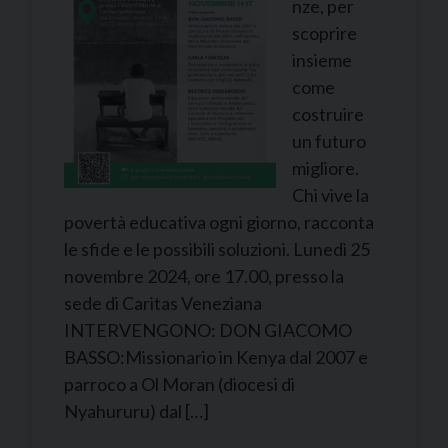
nze, per
scoprire
insieme
come
costruire
un futuro
migliore.
Chi vive la
povertà educativa ogni giorno, racconta
le sfide e le possibili soluzioni. Lunedì 25
novembre 2024, ore 17.00, presso la
sede di Caritas Veneziana
INTERVENGONO: DON GIACOMO
BASSO:Missionario in Kenya dal 2007 e
parroco a Ol Moran (diocesi di
Nyahururu) dal […]