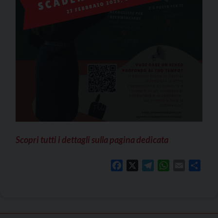
Scopri tutti i dettagli sulla pagina dedicata
Facebook
X
Telegram
WhatsApp
Email
Shar