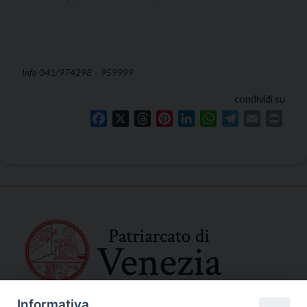
Info 041/974298 – 959999
condividi su
Facebook
X
Threads
Pinterest
LinkedIn
WhatsApp
Telegram
Email
Print
Informativa