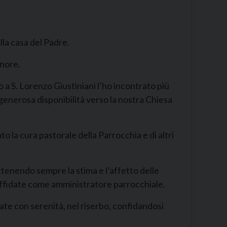
la casa del Padre.
gnore.
o a S. Lorenzo Giustiniani l’ho incontrato più
 generosa disponibilità verso la nostra Chiesa
o la cura pastorale della Parrocchia e di altri
enendo sempre la stima e l’affetto delle
 affidate come amministratore parrocchiale.
tate con serenità, nel riserbo, confidandosi