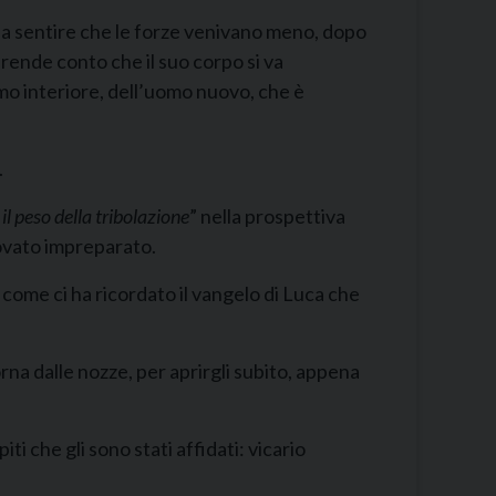
 a sentire che le forze venivano meno, dopo
i rende conto che il suo corpo si va
mo interiore, dell’uomo nuovo, che è
.
l peso della tribolazione
” nella prospettiva
rovato impreparato.
 come ci ha ricordato il vangelo di Luca che
rna dalle nozze, per aprirgli subito, appena
i che gli sono stati affidati: vicario