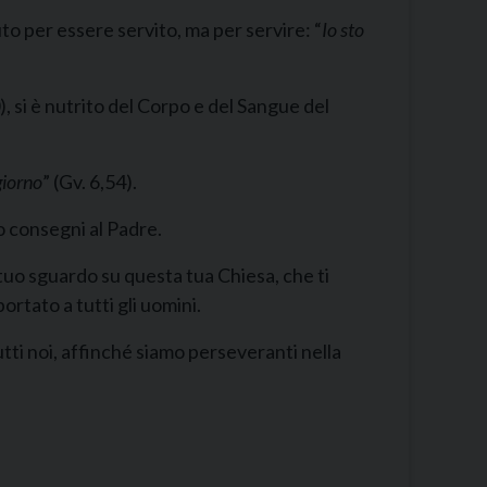
to per essere servito, ma per servire: “
Io sto
 si è nutrito del Corpo e del Sangue del
giorno
” (Gv. 6,54).
o consegni al Padre.
tuo sguardo su questa tua Chiesa, che ti
ortato a tutti gli uomini.
utti noi, affinché siamo perseveranti nella