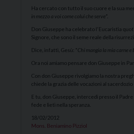
Ha cercato con tutto il suo cuore e la sua me
in mezzo a voi come colui che serve
”.
Don Giuseppe ha celebrato l’Eucaristia quoti
Signore, che sono il seme reale della risurrez
Dice, infatti, Gesù: “
Chi mangia la mia carne e be
Ora noi amiamo pensare don Giuseppe in Parad
Con don Giuseppe rivolgiamo la nostra preghie
chiede la grazia delle vocazioni al sacerdozio 
E tu, don Giuseppe, intercedi presso il Padre 
fede e lieti nella speranza.
18/02/2012
Mons. Beniamino Pizziol