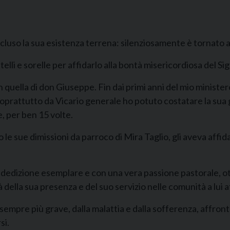
so la sua esistenza terrena: silenziosamente è tornato al
atelli e sorelle per affidarlo alla bontà misericordiosa del Si
n quella di don Giuseppe. Fin dai primi anni del mio minister
 soprattutto da Vicario generale ho potuto costatare la sua
 per ben 15 volte.
le sue dimissioni da parroco di Mira Taglio, gli aveva affidat
edizione esemplare e con una vera passione pastorale, ott
 della sua presenza e del suo servizio nelle comunità a lui
 sempre più grave, dalla malattia e dalla sofferenza, affron
si.