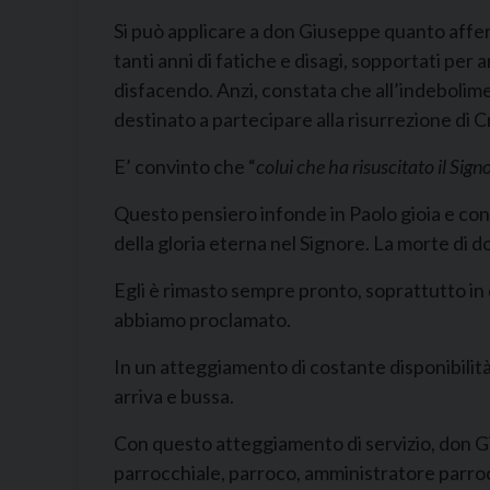
Si può applicare a don Giuseppe quanto affer
tanti anni di fatiche e disagi, sopportati per 
disfacendo. Anzi, constata che all’indebolim
destinato a partecipare alla risurrezione di C
E’ convinto che “
colui che ha risuscitato il Sig
Questo pensiero infonde in Paolo gioia e con
della gloria eterna nel Signore. La morte di
Egli è rimasto sempre pronto, soprattutto in q
abbiamo proclamato.
In un atteggiamento di costante disponibilità
arriva e bussa.
Con questo atteggiamento di servizio, don Gius
parrocchiale, parroco, amministratore parro