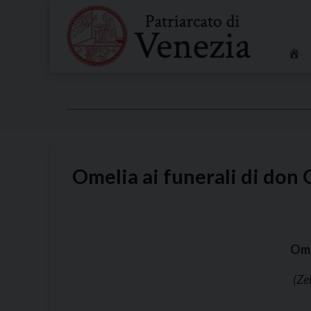
Skip
to
content
Omelia ai funerali di don
Ome
(Ze