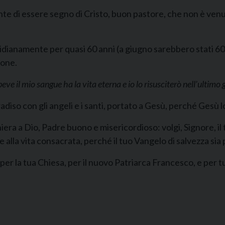
nte di essere segno di Cristo, buon pastore, che non è venu
dianamente per quasi 60 anni (a giugno sarebbero stati 60),
ione.
ve il mio sangue ha la vita eterna e io lo risusciterò nell’ultimo 
iso con gli angeli e i santi, portato a Gesù, perché Gesù l
ra a Dio, Padre buono e misericordioso: volgi, Signore, il 
e alla vita consacrata, perché il tuo Vangelo di salvezza sia p
per la tua Chiesa, per il nuovo Patriarca Francesco, e per t