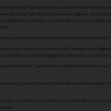
ma l’apostolo Paolo di se stesso, quando ormai cominciava
amore di Cristo. Egli dichiara di non scoraggiarsi, anche se s
ento dell’uomo esteriore, corrisponde una crescita dell’uo
risto.
nore Gesù, risusciterà anche noi con Gesù e ci porrà accanto a Lui
”
solazione a tal punto da considerare “
momentaneo e leggero i
 don Giuseppe, seppur sopraggiunta improvvisa, non lo ha t
uesti ultimi anni, “
con la cintura ai fianchi e le lucerne accese
”
 al servizio, come il servo che attende il padrone quando to
eppe ha svolto il suo ministero sacerdotale in tutti i compit
cchiale.