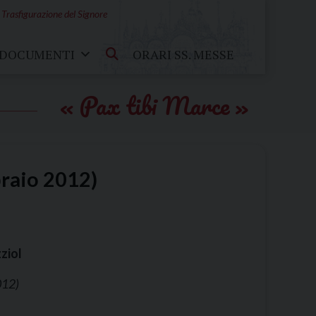
 Trasfigurazione del Signore
DOCUMENTI
ORARI SS. MESSE
Pax tibi Marce
braio 2012)
ziol
012)