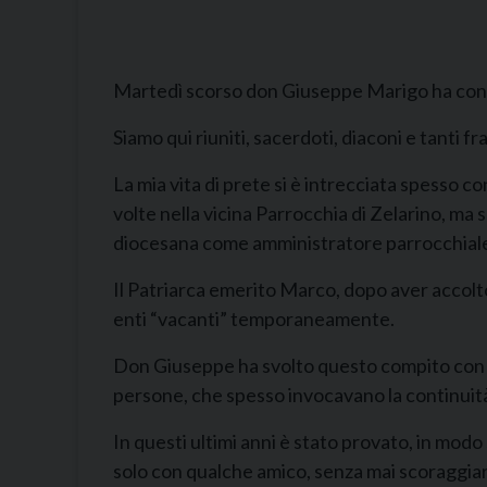
Martedì scorso don Giuseppe Marigo ha conclu
Siamo qui riuniti, sacerdoti, diaconi e tanti fr
La mia vita di prete si è intrecciata spesso co
volte nella vicina Parrocchia di Zelarino, ma
diocesana come amministratore parrocchiale,
Il Patriarca emerito Marco, dopo aver accolto 
enti “vacanti” temporaneamente.
Don Giuseppe ha svolto questo compito con d
persone, che spesso invocavano la continuità
In questi ultimi anni è stato provato, in modo
solo con qualche amico, senza mai scoraggiar