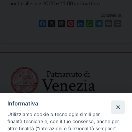
anche alle ore 10.00 e 11.00 del mattino.
condividi su
Facebook
X
Threads
Pinterest
LinkedIn
WhatsApp
Telegram
Email
Print
Informativa
SEDE PRINCIPALE
Palazzo Patriarcale
Utilizziamo cookie o tecnologie simili per
San Marco, 320/A – 30124 Venezia
finalità tecniche e, con il tuo consenso, anche per
Tel. 041-2702411
altre finalità ("interazioni e funzionalità semplici",
e-mail curia@patriarcatovenezia.it