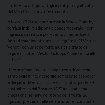
Tintoretto raffiguranti gli eventi più significativi
del Vecchio e Nuovo Testamento.
Alle ore 20.30, sempre presso la Scuola Grande, si
terrà quindi il tradizionale concerto serale – con
ingresso su invito e poi, eventualmente, libero
fino ad esaurimento posti – eseguito da “I Virtuosi
Veneti” con un repertorio musicale tratto dai
seguenti autori: Vivaldi, Galuppi, Albinoni, Torelli
e Rossini.
Il corpo di san Rocco – compatrono di Venezia,
santo pellegrino, vicino alle sofferenze dei poveri
e dei più indifesi ad iniziare dai malati di peste – è
custodito sin dal 3 marzo 1490 nell’omonima
chiesa che, sempre nel giorno della festa (16
agosto), prevede delle celebrazioni eucaristiche