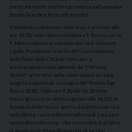
particolarmente sentita e promossa dall’omonima
Scuola Grande e Arciconfraternita.
Il momento culminante della festa è previsto alle
ore 18.00, nella chiesa intitolata a S. Rocco, con la
S. Messa solenne presieduta dal card. Giovanni
Lajolo, Presidente emerito del Governatorato
dello Stato della Città del Vaticano, e
accompagnata musicalmente da “I Virtuosi
Veneti”; al termine della celebrazione avrà poi
luogo la tradizionale consegna del “Premio San
Rocco 2018”. Dalle ore 9.30 alle 16.30 dello
stesso giorno (con ultimo ingresso alle 16.00), la
Scuola Grande rimane aperta al pubblico per una
visita libera – sarà richiesta l’offerta di 1 euro per
motivi di beneficenza – che consentirà, tra l’altro,
di ammirare le straordinarie tele di Jacopo