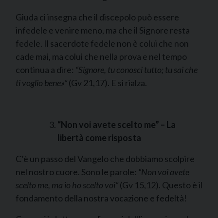
Giuda ci insegna che il discepolo può essere
infedele e venire meno, ma che il Signore resta
fedele. Il sacerdote fedele non è colui che non
cade mai, ma colui che nella prova e nel tempo
continua a dire:
“Signore, tu conosci tutto; tu sai che
ti voglio bene»”
(Gv 21,17). E si rialza.
“Non voi avete scelto me” – La
libertà come risposta
C’è un passo del Vangelo che dobbiamo scolpire
nel nostro cuore. Sono le parole:
“Non voi avete
scelto me, ma io ho scelto voi”
(Gv 15,12). Questo è il
fondamento della nostra vocazione e fedeltà!