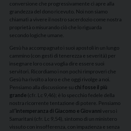
conversione che progressivamente ci apre alla
grandezza del dono ricevuto. Noi non siamo
chiamati a vivere il nostro sacerdozio come nostra
proprietà o misurando ciò che lo riguarda
secondo logiche umane.
Gesù ha accompagnato i suoi apostoli in un lungo
cammino (con gesti di tenerezza e severità) per
insegnare loro cosa voglia dire essere suoi
servitori. Ricordiamo i non pochi rimproveri che
Gesù ha rivolto a loro e che oggi rivolge a noi.
Pensiamo alla discussione su
chi fosse il più
grande
(cfr. Lc 9,46); è lo specchio fedele della
nostra ricorrente tentazione di potere. Pensiamo
all
‘intemperanza di Giacomo e Giovanni
verso i
Samaritani (cfr. Lc 9,54), sintomo di un ministero
vissuto con insofferenza, con impazienza e senza