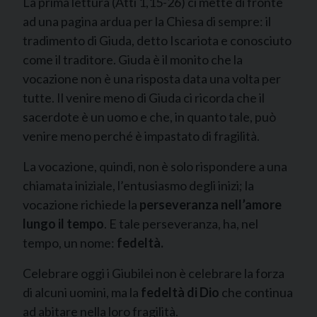
La prima lettura (Atti 1,15-26) ci mette di fronte
ad una pagina ardua per la Chiesa di sempre: il
tradimento di Giuda, detto Iscariota e conosciuto
come il traditore. Giuda è il monito che la
vocazione non è una risposta data una volta per
tutte. Il venire meno di Giuda ci ricorda che il
sacerdote è un uomo e che, in quanto tale, può
venire meno perché è impastato di fragilità.
La vocazione, quindi, non è solo rispondere a una
chiamata iniziale, l’entusiasmo degli inizi; la
vocazione richiede la
perseveranza nell’amore
lungo il tempo
. E tale perseveranza, ha, nel
tempo, un nome:
fedeltà.
Celebrare oggi i Giubilei non è celebrare la forza
di alcuni uomini, ma la
fedeltà di Dio
che continua
ad abitare nella loro fragilità.