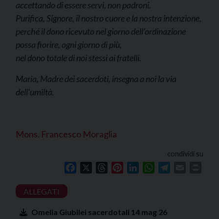
accettando di essere servi, non padroni.
Purifica, Signore, il nostro cuore e la nostra intenzione,
perché il dono ricevuto nel giorno dell’ordinazione
possa fiorire, ogni giorno di più,
nel dono totale di noi stessi ai fratelli.
Maria, Madre dei sacerdoti, insegna a noi la via
dell’umiltà.
Mons. Francesco Moraglia
condividi su
Facebook
X
Threads
Pinterest
LinkedIn
WhatsApp
Telegram
Email
Print
Omelia Giubilei sacerdotali 14 mag 26