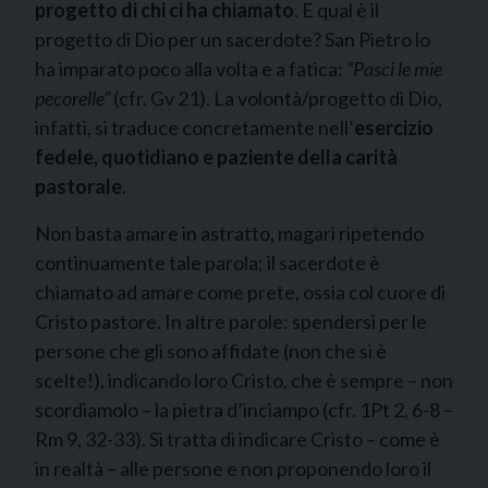
progetto di chi ci ha chiamato
. E qual è il
progetto di Dio per un sacerdote? San Pietro lo
ha imparato poco alla volta e a fatica:
“Pasci le mie
pecorelle”
(cfr. Gv 21). La volontà/progetto di Dio,
infatti, si traduce concretamente nell’
esercizio
fedele, quotidiano e paziente della
carità
pastorale
.
Non basta amare in astratto, magari ripetendo
continuamente tale parola; il sacerdote è
chiamato ad amare come prete, ossia col cuore di
Cristo pastore. In altre parole: spendersi per le
persone che gli sono affidate (non che si è
scelte!), indicando loro Cristo, che è sempre – non
scordiamolo – la pietra d’inciampo (cfr. 1Pt 2, 6-8 –
Rm 9, 32-33). Si tratta di indicare Cristo – come è
in realtà – alle persone e non proponendo loro il