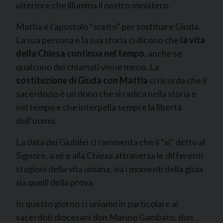
ulteriore che illumina il nostro ministero.
Mattia è l’apostolo “scelto” per sostituire Giuda.
La sua persona e la sua storia ci dicono che
la vita
della Chiesa continua
nel tempo
, anche se
qualcuno dei chiamati viene meno. La
sostituzione di Giuda con Mattia
ci ricorda che il
sacerdozio è un dono che si radica nella storia e
nel tempo e che interpella sempre la libertà
dell’uomo.
La data dei Giubilei ci rammenta che il “sì” detto al
Signore, a sé e alla Chiesa attraversa le differenti
stagioni della vita umana, sia i momenti della gioia
sia quelli della prova.
In questo giorno ci uniamo in particolare ai
sacerdoti diocesani don Marino Gambato, don