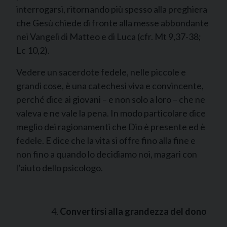
interrogarsi, ritornando più spesso alla preghiera
che Gesù chiede di fronte alla messe abbondante
nei Vangeli di Matteo e di Luca (cfr. Mt 9,37-38;
Lc 10,2).
Vedere un sacerdote fedele, nelle piccole e
grandi cose, è una catechesi viva e convincente,
perché dice ai giovani – e non solo a loro – che ne
valeva e ne vale la pena. In modo particolare dice
meglio dei ragionamenti che Dio è presente ed è
fedele. E dice che la vita si offre fino alla fine e
non fino a quando lo decidiamo noi, magari con
l’aiuto dello psicologo.
Convertirsi alla grandezza del dono