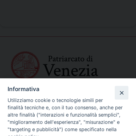
Informativa
SEDE PRINCIPALE
Palazzo Patriarcale
Utilizziamo cookie o tecnologie simili per
San Marco, 320/A – 30124 Venezia
finalità tecniche e, con il tuo consenso, anche per
Tel. 041-2702411
altre finalità ("interazioni e funzionalità semplici",
e-mail curia@patriarcatovenezia.it
"miglioramento dell'esperienza", "misurazione" e
Indirizzo PEC: patriarcatovenezia@pec.chiesacattolica.it
"targeting e pubblicità") come specificato nella