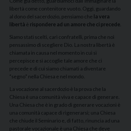
Come già detto, guardiamoci dall’immaginare la
libertà come contenitore vuoto. Oggi, guardando
al dono del sacerdozio, pensiamo che
la vera
libertà
è
rispondere ad un amore che ci precede
.
Siamo stati scelti, cari confratelli, prima che noi
pensassimo di scegliere Dio. La nostra libertà è
chiamata in causa nel momento in cui si
percepisce e si accoglie tale amore che ci
precede e di cui siamo chiamati a diventare
“segno” nella Chiesa e nel mondo.
La vocazione al sacerdozio è la prova che la
Chiesa è una comunità viva e capace di generare.
Una Chiesa che è in grado di generare vocazioni è
una comunità capace di rigenerarsi; una Chiesa
che chiude il Seminario e, di fatto, rinuncia ad una
pastorale vocazionale è una Chiesa che deve