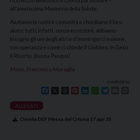
ricchezza della nostra Chiesa particolare –
all’amatissima Madonna della Salute.
Aiutiamo le nostre comunità e chiediamo il loro
aiuto; tutti, infatti, senza eccezioni, abbiamo
bisogno gli uni degli altri e d’immergerci insieme,
con speranza e come ci chiede il Giubileo, in Gesù
il Risorto. Buona Pasqua!
Mons. Francesco Moraglia
condividi su
Facebook
X
Threads
Pinterest
LinkedIn
WhatsApp
Telegram
Email
Print
Omelia DEF Messa del Crisma 17 apr 25