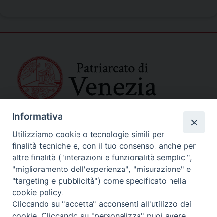
Informativa
SEDE PRINCIPALE
Palazzo Patriarcale
Utilizziamo cookie o tecnologie simili per
San Marco, 320/A – 30124 Venezia
finalità tecniche e, con il tuo consenso, anche per
Tel. 041-2702411
altre finalità ("interazioni e funzionalità semplici",
e-mail curia@patriarcatovenezia.it
"miglioramento dell'esperienza", "misurazione" e
Indirizzo PEC: patriarcatovenezia@pec.chiesacattolica.it
"targeting e pubblicità") come specificato nella
cookie policy.
Cliccando su "accetta" acconsenti all'utilizzo dei
Policy Privacy
cookie. Cliccando su "personalizza" puoi avere
Copyright©2024 Patriarcato di Venezia