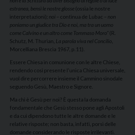
non è la Scrittura ad aver bisogno di regole o di luce
estranea, bensì le nostre glosse
(ossia le nostre
interpretazioni)
; noi
– continua de Lubac –
non
poniamo un giudice tra Dio e noi, ma tra un uomo
come Calvino e un altro come Tommaso Moro”
(R.
Schutz, M. Thurian,
La parola viva nel Concilio
,
Morcelliana Brescia 1967, p.11).
Essere Chiesa in comunione con le altre Chiese,
rendendo così presente l’unica Chiesa universale,
vuol dire percorrere insieme il Cammino sinodale
seguendo Gesù, Maestro e Signore.
Ma chi è Gesù per noi? È questa la domanda
fondamentale che Gesù stesso pone agli Apostoli
e da cui dipendono tutte le altre domande e le
relative risposte; non basta, infatti, porsi delle
domande considerando le risposte irrilevanti.