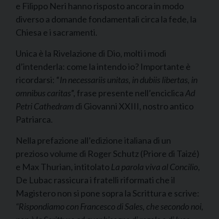
e Filippo Neri hanno risposto ancora in modo
diverso a domande fondamentali circa la fede, la
Chiesa e i sacramenti.
Unica è la Rivelazione di Dio, molti i modi
d’intenderla: come la intendo io? Importante è
ricordarsi: “
In necessariis unitas, in dubiis libertas, in
omnibus caritas
”, frase presente nell’enciclica
Ad
Petri Cathedram
di Giovanni XXIII, nostro antico
Patriarca.
Nella prefazione all’edizione italiana di un
prezioso volume di Roger Schutz (Priore di Taizé)
e Max Thurian, intitolato
La parola viva al Concilio
,
De Lubac rassicura i fratelli riformati che il
Magistero non si pone sopra la Scrittura e scrive:
“Rispondiamo con Francesco di Sales, che secondo noi,