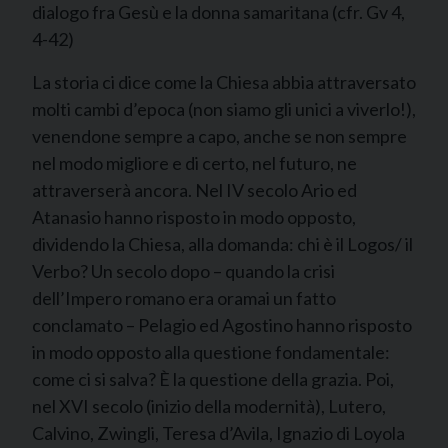
dialogo fra Gesù e la donna samaritana (cfr. Gv 4,
4-42)
La storia ci dice come la Chiesa abbia attraversato
molti cambi d’epoca (non siamo gli unici a viverlo!),
venendone sempre a capo, anche se non sempre
nel modo migliore e di certo, nel futuro, ne
attraverserà ancora. Nel IV secolo Ario ed
Atanasio hanno risposto in modo opposto,
dividendo la Chiesa, alla domanda: chi è il Logos/ il
Verbo? Un secolo dopo – quando la crisi
dell’Impero romano era oramai un fatto
conclamato – Pelagio ed Agostino hanno risposto
in modo opposto alla questione fondamentale:
come ci si salva? È la questione della grazia. Poi,
nel XVI secolo (inizio della modernità), Lutero,
Calvino, Zwingli, Teresa d’Avila, Ignazio di Loyola