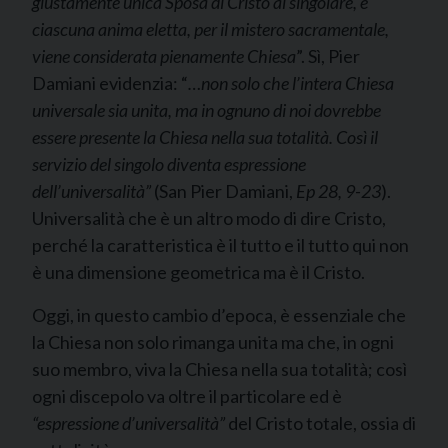
giustamente unica Sposa di Cristo al singolare, e
ciascuna anima eletta, per il mistero sacramentale,
viene considerata pienamente Chiesa
”. Sì, Pier
Damiani evidenzia: “
…non solo che l’intera Chiesa
universale sia unita, ma in ognuno di noi dovrebbe
essere presente la Chiesa nella sua totalità. Così il
servizio del singolo diventa espressione
dell’universalità”
(San Pier Damiani,
Ep
28, 9-23
).
Universalità che è un altro modo di dire Cristo,
perché la caratteristica è il tutto e il tutto qui non
è una dimensione geometrica ma è il Cristo.
Oggi, in questo cambio d’epoca, è essenziale che
la Chiesa non solo rimanga unita ma che, in ogni
suo membro, viva la Chiesa nella sua totalità; così
ogni discepolo va oltre il particolare ed è
“espressione d’universalità”
del Cristo totale, ossia di