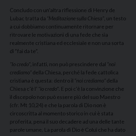
Concludo con un’altra riflessione di Henry de
Lubac tratta da
“Meditazione sulla Chiesa”
, un testo
a cui dobbiamo continuamente ritornare per
ritrovare le motivazioni di una fede che sia
realmente cristiana ed ecclesiale e non una sorta
di “fai da te”.
“Io credo”
, infatti, non può prescindere dal
“noi
crediamo”
della Chiesa, perché la fede cattolica
cristiana è questa: dentro il
“noi crediamo”
della
Chiesa c’è l’
“io credo”
. E poi c’è la convinzione che
il discepolo non può essere più del suo Maestro
(cfr. Mt 10,24) e che la parola di Dio non è
circoscritta al momento storico in cui è stata
proferita, pena il suo decadere ad una delle tante
parole umane. La parola di Dio è Colui che ha dato