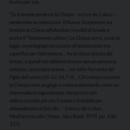
la vita per me.
“
Se il mondo perdesse la Chiesa
– scrive de Lubac –
,
perderebbe la redenzione. Il Nuovo Testamento ha
fondato la Chiesa affidandole l’eredità di Israele e
anche il “Testamento ultimo”. La Chiesa non è, come la
legge, un pedagogo necessario all’adolescenza ma
superfluo per l’età matura… ha la stessa durata del
tempo, e quindi noi abbiamo in essa non un annuncio
soltanto, una preparazione… ma tutto l’avvento del
Figlio dell’uomo (cfr. Gv 14,7-9)… Chi volesse scuotere
la Chiesa come un giogo o volesse eliminarla, come un
intermediario ingombrante, ben presto non
abbraccerebbe più che il vuoto o finirebbe per
abbandonarsi ai falsi dei…”
(Henry de Lubac,
Meditazioni sulla Chiesa
, Jaka Book 1979, pp. 136-
137).