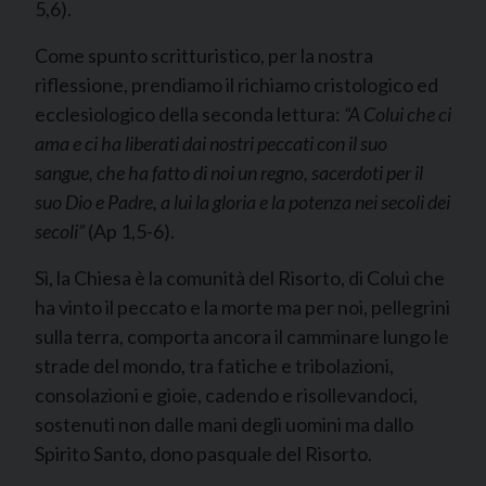
5,6).
Come spunto scritturistico, per la nostra
riflessione, prendiamo il richiamo cristologico ed
ecclesiologico della seconda lettura:
“A Colui che ci
ama e ci ha liberati dai nostri peccati con il suo
sangue, che ha fatto di noi un regno, sacerdoti per il
suo Dio e Padre, a lui la gloria e la potenza nei secoli dei
secoli”
(Ap 1,5-6).
Sì, la Chiesa è la comunità del Risorto, di Colui che
ha vinto il peccato e la morte ma per noi, pellegrini
sulla terra, comporta ancora il camminare lungo le
strade del mondo, tra fatiche e tribolazioni,
consolazioni e gioie, cadendo e risollevandoci,
sostenuti non dalle mani degli uomini ma dallo
Spirito Santo, dono pasquale del Risorto.