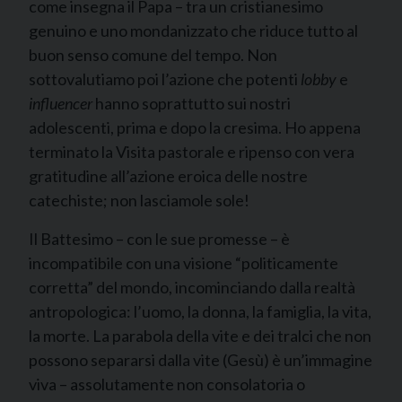
come insegna il Papa – tra un cristianesimo
genuino e uno mondanizzato che riduce tutto al
buon senso comune del tempo. Non
sottovalutiamo poi l’azione che potenti
lobby
e
influencer
hanno soprattutto sui nostri
adolescenti, prima e dopo la cresima. Ho appena
terminato la Visita pastorale e ripenso con vera
gratitudine all’azione eroica delle nostre
catechiste; non lasciamole sole!
Il Battesimo – con le sue promesse – è
incompatibile con una visione “politicamente
corretta” del mondo, incominciando dalla realtà
antropologica: l’uomo, la donna, la famiglia, la vita,
la morte. La parabola della vite e dei tralci che non
possono separarsi dalla vite (Gesù) è un’immagine
viva – assolutamente non consolatoria o