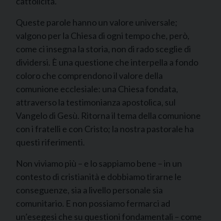
cattolicità.
Queste parole hanno un valore universale;
valgono per la Chiesa di ogni tempo che, però,
come ci insegna la storia, non di rado sceglie di
dividersi. È una questione che interpella a fondo
coloro che comprendono il valore della
comunione ecclesiale: una Chiesa fondata,
attraverso la testimonianza apostolica, sul
Vangelo di Gesù. Ritorna il tema della comunione
con i fratelli e con Cristo; la nostra pastorale ha
questi riferimenti.
Non viviamo più – e lo sappiamo bene – in un
contesto di cristianità e dobbiamo tirarne le
conseguenze, sia a livello personale sia
comunitario. E non possiamo fermarci ad
un’esegesi che su questioni fondamentali – come