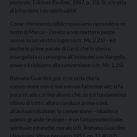
pastorale
, Edizioni Paoline, 1987, p. 15). Sì, si tratta
di infondere tale spiritualità!
Come riferimento biblico possiamo riprendere un
testo di Marco – l’invito a non mettere pezze
nuove su un vestito logoro (cfr. Mc 2,21) – ed
anche le prime parole di Gesù che lo stesso
evangelista ci consegna all’inizio del suo Vangelo,
ovvero il richiamo alla conversione (cfr. Mc 1,15).
Romano Guardini, poi, ci ricorda che la
conversione non è mai solo un fatto morale; si fa
poca strada col moralismo che, se è il fondamento
ultimo di tutto, allora conduce prima o poi,
all’autoassoluzione; la conversione – ribadisce
questo grande teologo – è un fatto intellettuale,
spirituale ed anche morale (cfr. Romano Guardini,
I Novissimi
, Vita e pensiero 1951, pp.11,40,67).