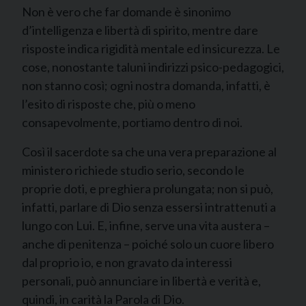
Non è vero che far domande è sinonimo
d’intelligenza e libertà di spirito, mentre dare
risposte indica rigidità mentale ed insicurezza. Le
cose, nonostante taluni indirizzi psico-pedagogici,
non stanno così; ogni nostra domanda, infatti, è
l’esito di risposte che, più o meno
consapevolmente, portiamo dentro di noi.
Così il sacerdote sa che una vera preparazione al
ministero richiede studio serio, secondo le
proprie doti, e preghiera prolungata; non si può,
infatti, parlare di Dio senza essersi intrattenuti a
lungo con Lui. E, infine, serve una vita austera –
anche di penitenza – poiché solo un cuore libero
dal proprio io, e non gravato da interessi
personali, può annunciare in libertà e verità e,
quindi, in carità la Parola di Dio.