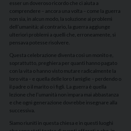
esser un doveroso ricordo che ci aiuta a
comprendere – ancora una volta – come la guerra
non sia, in alcun modo, la soluzione ai problemi
dell’umanità; al contrario, la guerra aggiunge
ulteriori problemi a quelli che, erroneamente, si
pensava potesse risolvere.
Questa celebrazione diventa così un monito e,
soprattutto, preghiera per quanti hanno pagato
con la vita o hanno visto mutare radicalmente la
loro vita – e quella delle loro famiglie – perdendo o
il padre o il marito o i figli. La guerra è quella
lezione che l’umanità non impara mai abbastanza
e che ogni generazione dovrebbe insegnare alla
successiva.
Siamo riuniti in questa chiesa e in questi luoghi
che sono stati teatro di eventi efferati e che, in