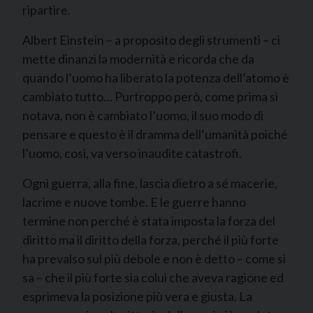
ripartire.
Albert Einstein – a proposito degli strumenti – ci
mette dinanzi la modernità e ricorda che da
quando l’uomo ha liberato la potenza dell’atomo è
cambiato tutto… Purtroppo però, come prima si
notava, non è cambiato l’uomo, il suo modo di
pensare e questo è il dramma dell’umanità poiché
l’uomo, così, va verso inaudite catastrofi.
Ogni guerra, alla fine, lascia dietro a sé macerie,
lacrime e nuove tombe. E le guerre hanno
termine non perché è stata imposta la forza del
diritto ma il diritto della forza, perché il più forte
ha prevalso sul più debole e non è detto – come si
sa – che il più forte sia colui che aveva ragione ed
esprimeva la posizione più vera e giusta. La