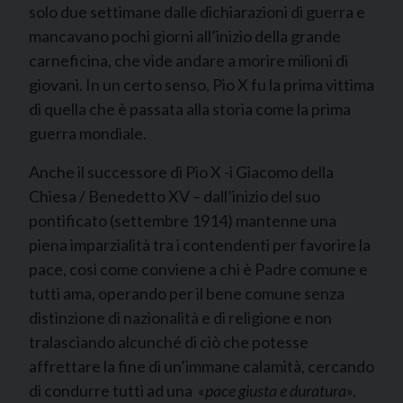
solo due settimane dalle dichiarazioni di guerra e
mancavano pochi giorni all’inizio della grande
carneficina, che vide andare a morire milioni di
giovani. In un certo senso, Pio X fu la prima vittima
di quella che è passata alla storia come la prima
guerra mondiale.
Anche il successore di Pio X -ì Giacomo della
Chiesa / Benedetto XV – dall’inizio del suo
pontificato (settembre 1914) mantenne una
piena imparzialità tra i contendenti per favorire la
pace, così come conviene a chi è Padre comune e
tutti ama, operando per il bene comune senza
distinzione di nazionalità e di religione e non
tralasciando alcunché di ciò che potesse
affrettare la fine di un’immane calamità, cercando
di condurre tutti ad una «
pace giusta e duratura
».