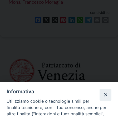
Mons. Francesco Moraglia
condividi su
Facebook
X
Threads
Pinterest
LinkedIn
WhatsApp
Telegram
Email
Print
Informativa
SEDE PRINCIPALE
Palazzo Patriarcale
Utilizziamo cookie o tecnologie simili per
San Marco, 320/A – 30124 Venezia
finalità tecniche e, con il tuo consenso, anche per
Tel. 041-2702411
altre finalità ("interazioni e funzionalità semplici",
e-mail curia@patriarcatovenezia.it