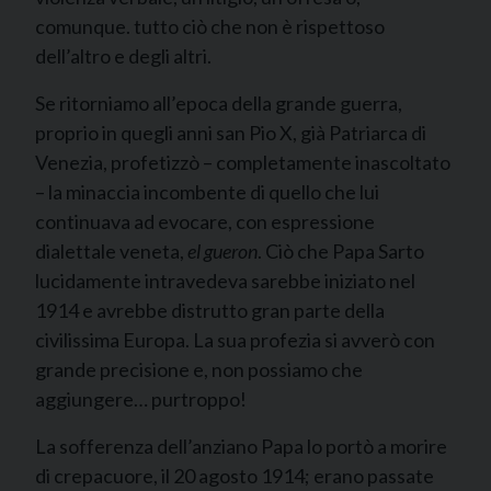
comunque. tutto ciò che non è rispettoso
dell’altro e degli altri.
Se ritorniamo all’epoca della grande guerra,
proprio in quegli anni san Pio X, già Patriarca di
Venezia, profetizzò – completamente inascoltato
– la minaccia incombente di quello che lui
continuava ad evocare, con espressione
dialettale veneta,
el gueron
. Ciò che Papa Sarto
lucidamente intravedeva sarebbe iniziato nel
1914 e avrebbe distrutto gran parte della
civilissima Europa. La sua profezia si avverò con
grande precisione e, non possiamo che
aggiungere… purtroppo!
La sofferenza dell’anziano Papa lo portò a morire
di crepacuore, il 20 agosto 1914; erano passate