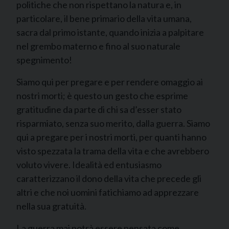
politiche che non rispettano la natura e, in
particolare, il bene primario della vita umana,
sacra dal primo istante, quando inizia a palpitare
nel grembo materno e fino al suo naturale
spegnimento!
Siamo qui per pregare e per rendere omaggio ai
nostri morti; è questo un gesto che esprime
gratitudine da parte di chi sa d’esser stato
risparmiato, senza suo merito, dalla guerra. Siamo
qui a pregare per i nostri morti, per quanti hanno
visto spezzata la trama della vita e che avrebbero
voluto vivere. Idealità ed entusiasmo
caratterizzano il dono della vita che precede gli
altri e che noi uomini fatichiamo ad apprezzare
nella sua gratuità.
La guerra mai potrà essere pensata come