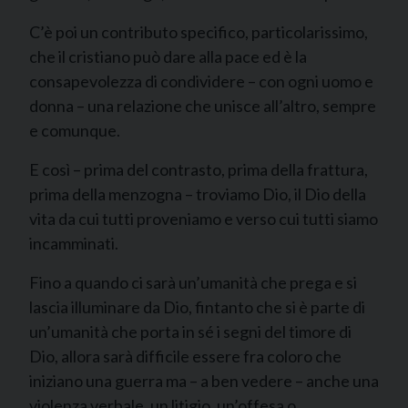
C’è poi un contributo specifico, particolarissimo,
che il cristiano può dare alla pace ed è la
consapevolezza di condividere – con ogni uomo e
donna – una relazione che unisce all’altro, sempre
e comunque.
E così – prima del contrasto, prima della frattura,
prima della menzogna – troviamo Dio, il Dio della
vita da cui tutti proveniamo e verso cui tutti siamo
incamminati.
Fino a quando ci sarà un’umanità che prega e si
lascia illuminare da Dio, fintanto che si è parte di
un’umanità che porta in sé i segni del timore di
Dio, allora sarà difficile essere fra coloro che
iniziano una guerra ma – a ben vedere – anche una
violenza verbale, un litigio, un’offesa o,