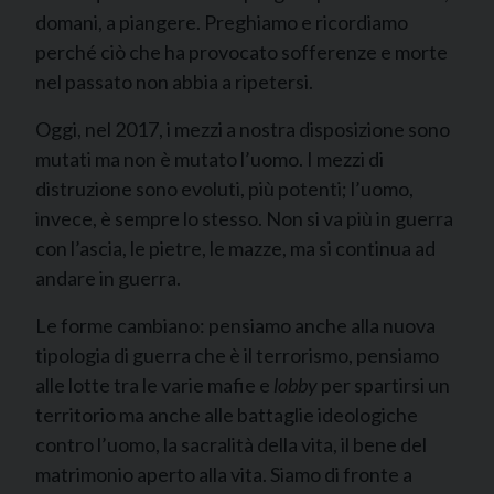
domani, a piangere. Preghiamo e ricordiamo
perché ciò che ha provocato sofferenze e morte
nel passato non abbia a ripetersi.
Oggi, nel 2017, i mezzi a nostra disposizione sono
mutati ma non è mutato l’uomo. I mezzi di
distruzione sono evoluti, più potenti; l’uomo,
invece, è sempre lo stesso. Non si va più in guerra
con l’ascia, le pietre, le mazze, ma si continua ad
andare in guerra.
Le forme cambiano: pensiamo anche alla nuova
tipologia di guerra che è il terrorismo, pensiamo
alle lotte tra le varie mafie e
lobby
per spartirsi un
territorio ma anche alle battaglie ideologiche
contro l’uomo, la sacralità della vita, il bene del
matrimonio aperto alla vita. Siamo di fronte a