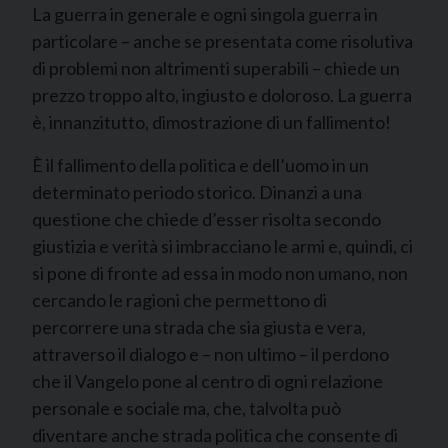
La guerra in generale e ogni singola guerra in
particolare – anche se presentata come risolutiva
di problemi non altrimenti superabili – chiede un
prezzo troppo alto, ingiusto e doloroso. La guerra
è, innanzitutto, dimostrazione di un fallimento!
È il fallimento della politica e dell’uomo in un
determinato periodo storico. Dinanzi a una
questione che chiede d’esser risolta secondo
giustizia e verità si imbracciano le armi e, quindi, ci
si pone di fronte ad essa in modo non umano, non
cercando le ragioni che permettono di
percorrere una strada che sia giusta e vera,
attraverso il dialogo e – non ultimo – il perdono
che il Vangelo pone al centro di ogni relazione
personale e sociale ma, che, talvolta può
diventare anche strada politica che consente di