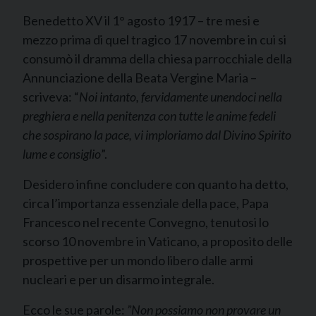
Benedetto XV il 1° agosto 1917 – tre mesi e
mezzo prima di quel tragico 17 novembre in cui si
consumò il dramma della chiesa parrocchiale della
Annunciazione della Beata Vergine Maria –
scriveva: “
Noi intanto, fervidamente unendoci nella
preghiera e nella penitenza con tutte le anime fedeli
che sospirano la pace, vi imploriamo dal Divino Spirito
lume e consiglio
”.
Desidero infine concludere con quanto ha detto,
circa l’importanza essenziale della pace, Papa
Francesco nel recente Convegno, tenutosi lo
scorso 10 novembre in Vaticano, a proposito delle
prospettive per un mondo libero dalle armi
nucleari e per un disarmo integrale.
Ecco le sue parole:
”Non possiamo non provare un