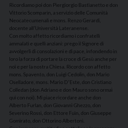
Ricordiamo poi don Piergiorgio Bastianetto e don
Vittorio Scomparin, a servizio delle Comunità
Neocatecumenali e mons. Renzo Gerardi,
docente all’Università Lateranense.
Con molto affetto ricordiamo i confratelli
ammalati e quelli anziani: prego il Signore di
avvolgerli di consolazioni e di pace, infondendo in
loro la forza di portare la croce di Gesù anche per
noi e per la nostra Chiesa. Ricordo con affetto
mons. Spavento, don Luigi Cedolin, don Mario
Oselladore, mons. Mario D’Este, don Cristiano
Colledan (don Adriano e don Mauro sono ormai
qui con noi). Mi piace ricordare anche don
Alberto Furlan, don Giovanni Ghezzo, don
Severino Rossi, don Ettore Fuin, don Giuseppe
Gomirato, don Ottorino Albertoni.