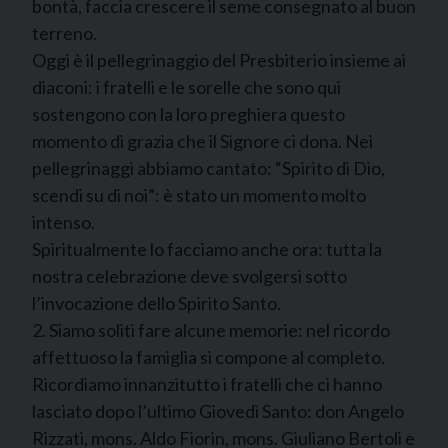
bontà, faccia crescere il seme consegnato al buon
terreno.
Oggi è il pellegrinaggio del Presbiterio insieme ai
diaconi: i fratelli e le sorelle che sono qui
sostengono con la loro preghiera questo
momento di grazia che il Signore ci dona. Nei
pellegrinaggi abbiamo cantato: “Spirito di Dio,
scendi su di noi”: è stato un momento molto
intenso.
Spiritualmente lo facciamo anche ora: tutta la
nostra celebrazione deve svolgersi sotto
l’invocazione dello Spirito Santo.
2. Siamo soliti fare alcune memorie: nel ricordo
affettuoso la famiglia si compone al completo.
Ricordiamo innanzitutto i fratelli che ci hanno
lasciato dopo l’ultimo Giovedì Santo: don Angelo
Rizzati, mons. Aldo Fiorin, mons. Giuliano Bertoli e