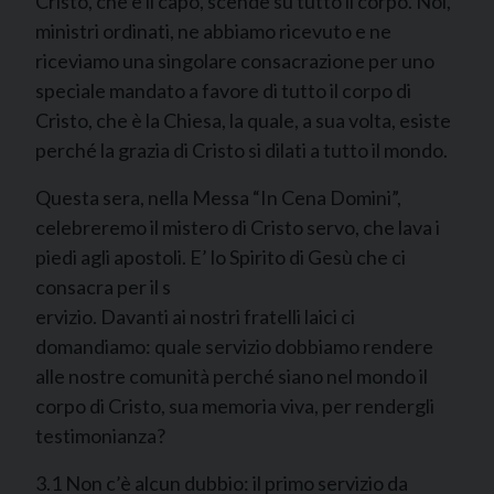
Cristo, che è il capo, scende su tutto il corpo. Noi,
ministri ordinati, ne abbiamo ricevuto e ne
riceviamo una singolare consacrazione per uno
speciale mandato a favore di tutto il corpo di
Cristo, che è la Chiesa, la quale, a sua volta, esiste
perché la grazia di Cristo si dilati a tutto il mondo.
Questa sera, nella Messa “In Cena Domini”,
celebreremo il mistero di Cristo servo, che lava i
piedi agli apostoli. E’ lo Spirito di Gesù che ci
consacra per il s
ervizio. Davanti ai nostri fratelli laici ci
domandiamo: quale servizio dobbiamo rendere
alle nostre comunità perché siano nel mondo il
corpo di Cristo, sua memoria viva, per rendergli
testimonianza?
3.1 Non c’è alcun dubbio: il primo servizio da