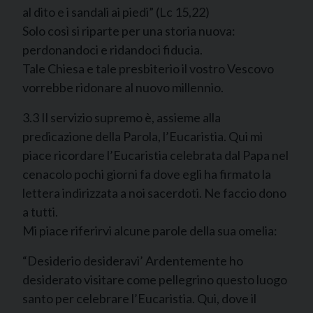
al dito e i sandali ai piedi” (Lc 15,22)
Solo così si riparte per una storia nuova:
perdonandoci e ridandoci fiducia.
Tale Chiesa e tale presbiterio il vostro Vescovo
vorrebbe ridonare al nuovo millennio.
3.3 Il servizio supremo è, assieme alla
predicazione della Parola, l’Eucaristia. Qui mi
piace ricordare l’Eucaristia celebrata dal Papa nel
cenacolo pochi giorni fa dove egli ha firmato la
lettera indirizzata a noi sacerdoti. Ne faccio dono
a tutti.
Mi piace riferirvi alcune parole della sua omelia:
“Desiderio desideravi’ Ardentemente ho
desiderato visitare come pellegrino questo luogo
santo per celebrare l’Eucaristia. Qui, dove il