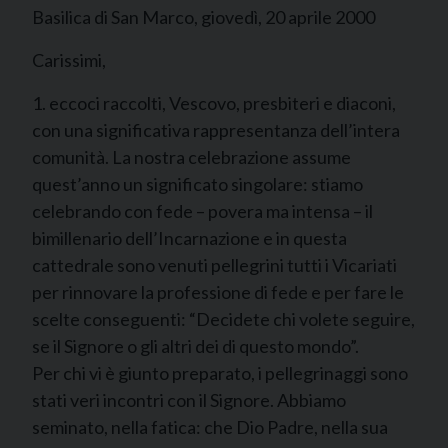
Basilica di San Marco, giovedì, 20 aprile 2000
Carissimi,
1. eccoci raccolti, Vescovo, presbiteri e diaconi,
con una significativa rappresentanza dell’intera
comunità. La nostra celebrazione assume
quest’anno un significato singolare: stiamo
celebrando con fede – povera ma intensa – il
bimillenario dell’Incarnazione e in questa
cattedrale sono venuti pellegrini tutti i Vicariati
per rinnovare la professione di fede e per fare le
scelte conseguenti: “Decidete chi volete seguire,
se il Signore o gli altri dei di questo mondo”.
Per chi vi è giunto preparato, i pellegrinaggi sono
stati veri incontri con il Signore. Abbiamo
seminato, nella fatica: che Dio Padre, nella sua