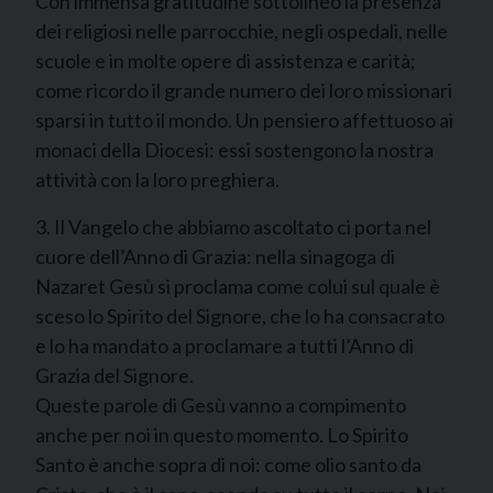
Con immensa gratitudine sottolineo la presenza
dei religiosi nelle parrocchie, negli ospedali, nelle
scuole e in molte opere di assistenza e carità;
come ricordo il grande numero dei loro missionari
sparsi in tutto il mondo. Un pensiero affettuoso ai
monaci della Diocesi: essi sostengono la nostra
attività con la loro preghiera.
3. Il Vangelo che abbiamo ascoltato ci porta nel
cuore dell’Anno di Grazia: nella sinagoga di
Nazaret Gesù si proclama come colui sul quale è
sceso lo Spirito del Signore, che lo ha consacrato
e lo ha mandato a proclamare a tutti l’Anno di
Grazia del Signore.
Queste parole di Gesù vanno a compimento
anche per noi in questo momento. Lo Spirito
Santo è anche sopra di noi: come olio santo da