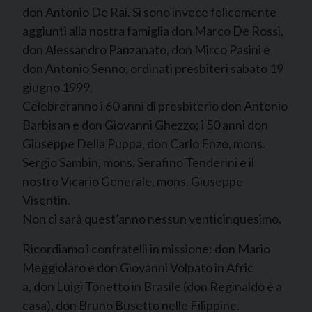
don Antonio De Rai. Si sono invece felicemente
aggiunti alla nostra famiglia don Marco De Rossi,
don Alessandro Panzanato, don Mirco Pasini e
don Antonio Senno, ordinati presbiteri sabato 19
giugno 1999.
Celebreranno i 60 anni di presbiterio don Antonio
Barbisan e don Giovanni Ghezzo; i 50 anni don
Giuseppe Della Puppa, don Carlo Enzo, mons.
Sergio Sambin, mons. Serafino Tenderini e il
nostro Vicario Generale, mons. Giuseppe
Visentin.
Non ci sarà quest’anno nessun venticinquesimo.
Ricordiamo i confratelli in missione: don Mario
Meggiolaro e don Giovanni Volpato in Afric
a, don Luigi Tonetto in Brasile (don Reginaldo è a
casa), don Bruno Busetto nelle Filippine.