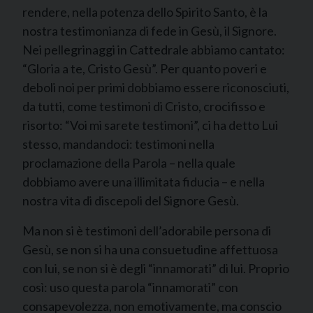
rendere, nella potenza dello Spirito Santo, è la
nostra testimonianza di fede in Gesù, il Signore.
Nei pellegrinaggi in Cattedrale abbiamo cantato:
“Gloria a te, Cristo Gesù”. Per quanto poveri e
deboli noi per primi dobbiamo essere riconosciuti,
da tutti, come testimoni di Cristo, crocifisso e
risorto: “Voi mi sarete testimoni”, ci ha detto Lui
stesso, mandandoci: testimoni nella
proclamazione della Parola – nella quale
dobbiamo avere una illimitata fiducia – e nella
nostra vita di discepoli del Signore Gesù.
Ma non si è testimoni dell’adorabile persona di
Gesù, se non si ha una consuetudine affettuosa
con lui, se non si è degli “innamorati” di lui. Proprio
così: uso questa parola “innamorati” con
consapevolezza, non emotivamente, ma conscio