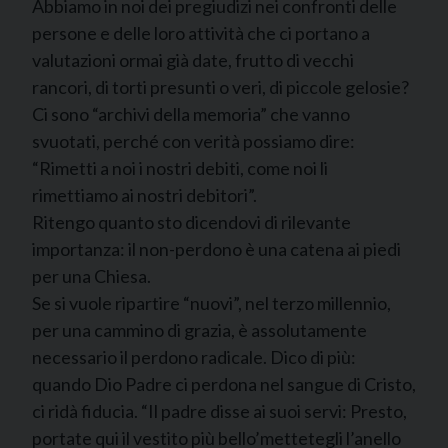
Abbiamo in noi dei pregiudizi nei confronti delle
persone e delle loro attività che ci portano a
valutazioni ormai già date, frutto di vecchi
rancori, di torti presunti o veri, di piccole gelosie?
Ci sono “archivi della memoria” che vanno
svuotati, perché con verità possiamo dire:
“Rimetti a noi i nostri debiti, come noi li
rimettiamo ai nostri debitori”.
Ritengo quanto sto dicendovi di rilevante
importanza: il non-perdono è una catena ai piedi
per una Chiesa.
Se si vuole ripartire “nuovi”, nel terzo millennio,
per una cammino di grazia, è assolutamente
necessario il perdono radicale. Dico di più:
quando Dio Padre ci perdona nel sangue di Cristo,
ci ridà fiducia. “Il padre disse ai suoi servi: Presto,
portate qui il vestito più bello’mettetegli l’anello