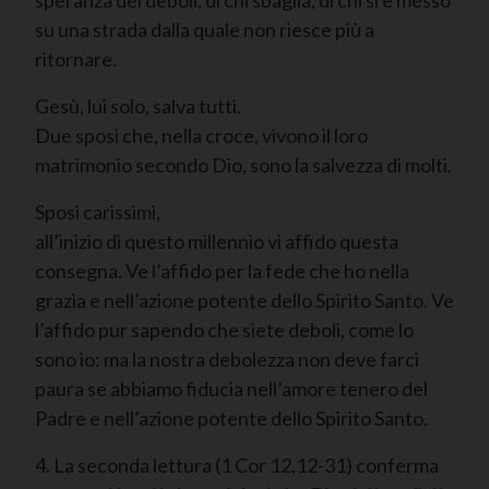
speranza dei deboli, di chi sbaglia, di chi si è messo
su una strada dalla quale non riesce più a
ritornare.
Gesù, lui solo, salva tutti.
Due sposi che, nella croce, vivono il loro
matrimonio secondo Dio, sono la salvezza di molti.
Sposi carissimi,
all’inizio di questo millennio vi affido questa
consegna. Ve l’affido per la fede che ho nella
grazia e nell’azione potente dello Spirito Santo. Ve
l’affido pur sapendo che siete deboli, come lo
sono io: ma la nostra debolezza non deve farci
paura se abbiamo fiducia nell’amore tenero del
Padre e nell’azione potente dello Spirito Santo.
4. La seconda lettura (1 Cor 12,12-31) conferma