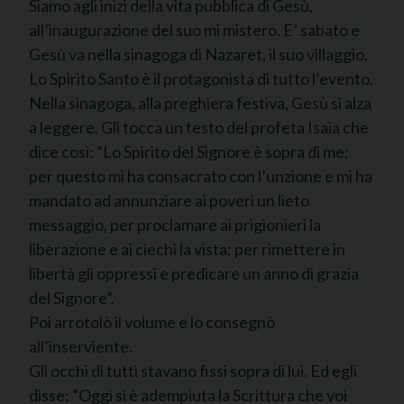
Siamo agli inizi della vita pubblica di Gesù,
all’inaugurazione del suo mi mistero. E’ sabato e
Gesù va nella sinagoga di Nazaret, il suo villaggio.
Lo Spirito Santo è il protagonista di tutto l’evento.
Nella sinagoga, alla preghiera festiva, Gesù si alza
a leggere. Gli tocca un testo del profeta Isaia che
dice così: “Lo Spirito del Signore è sopra di me;
per questo mi ha consacrato con l’unzione e mi ha
mandato ad annunziare ai poveri un lieto
messaggio, per proclamare ai prigionieri la
liberazione e ai ciechi la vista; per rimettere in
libertà gli oppressi e predicare un anno di grazia
del Signore”.
Poi arrotolò il volume e lo consegnò
all’inserviente.
Gli occhi di tutti stavano fissi sopra di lui. Ed egli
disse: “Oggi si è adempiuta la Scrittura che voi