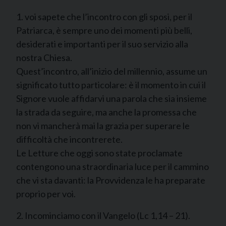
1. voi sapete che l’incontro con gli sposi, per il
Patriarca, è sempre uno dei momenti più belli,
desiderati e importanti per il suo servizio alla
nostra Chiesa.
Quest’incontro, all’inizio del millennio, assume un
significato tutto particolare: è il momento in cui il
Signore vuole affidarvi una parola che sia insieme
la strada da seguire, ma anche la promessa che
non vi mancherà mai la grazia per superare le
difficoltà che incontrerete.
Le Letture che oggi sono state proclamate
contengono una straordinaria luce per il cammino
che vi sta davanti: la Provvidenza le ha preparate
proprio per voi.
2. Incominciamo con il Vangelo (Lc 1,14 – 21).