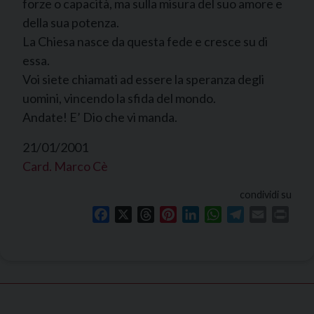
forze o capacità, ma sulla misura del suo amore e
della sua potenza.
La Chiesa nasce da questa fede e cresce su di
essa.
Voi siete chiamati ad essere la speranza degli
uomini, vincendo la sfida del mondo.
Andate! E’ Dio che vi manda.
21/01/2001
Card. Marco Cè
condividi su
Facebook
X
Threads
Pinterest
LinkedIn
WhatsApp
Telegram
Email
Print