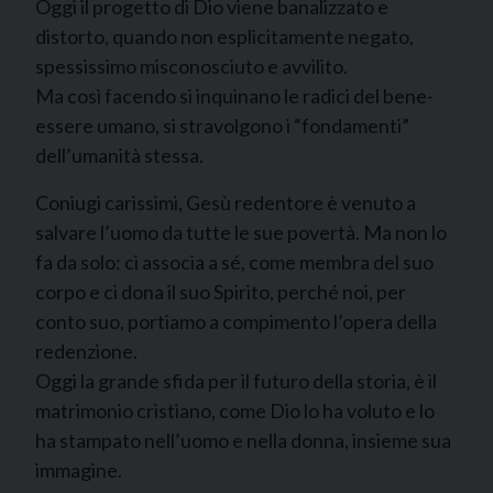
Oggi il progetto di Dio viene banalizzato e
distorto, quando non esplicitamente negato,
spessissimo misconosciuto e avvilito.
Ma così facendo si inquinano le radici del bene-
essere umano, si stravolgono i “fondamenti”
dell’umanità stessa.
Coniugi carissimi, Gesù redentore è venuto a
salvare l’uomo da tutte le sue povertà. Ma non lo
fa da solo: ci associa a sé, come membra del suo
corpo e ci dona il suo Spirito, perché noi, per
conto suo, portiamo a compimento l’opera della
redenzione.
Oggi la grande sfida per il futuro della storia, è il
matrimonio cristiano, come Dio lo ha voluto e lo
ha stampato nell’uomo e nella donna, insieme sua
immagine.