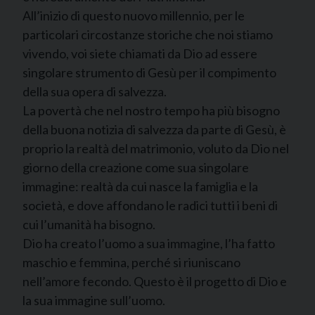
All’inizio di questo nuovo millennio, per le
particolari circostanze storiche che noi stiamo
vivendo, voi siete chiamati da Dio ad essere
singolare strumento di Gesù per il compimento
della sua opera di salvezza.
La povertà che nel nostro tempo ha più bisogno
della buona notizia di salvezza da parte di Gesù, è
proprio la realtà del matrimonio, voluto da Dio nel
giorno della creazione come sua singolare
immagine: realtà da cui nasce la famiglia e la
società, e dove affondano le radici tutti i beni di
cui l’umanità ha bisogno.
Dio ha creato l’uomo a sua immagine, l’ha fatto
maschio e femmina, perché si riuniscano
nell’amore fecondo. Questo è il progetto di Dio e
la sua immagine sull’uomo.