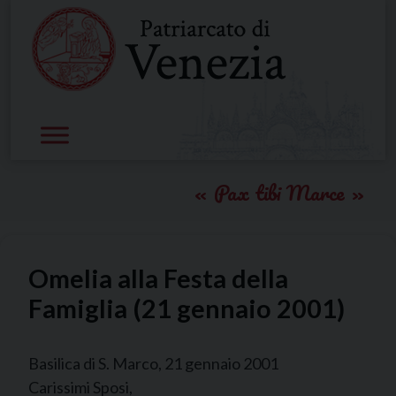
Skip
to
content
Pax tibi Marce
Omelia alla Festa della
Famiglia (21 gennaio 2001)
Basilica di S. Marco, 21 gennaio 2001
Carissimi Sposi,