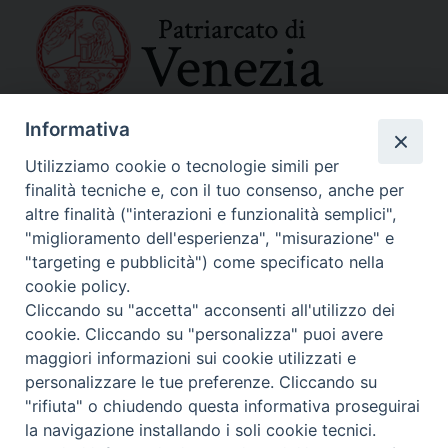
Informativa
SEDE PRINCIPALE
Palazzo Patriarcale
Utilizziamo cookie o tecnologie simili per
San Marco, 320/A – 30124 Venezia
finalità tecniche e, con il tuo consenso, anche per
Tel. 041-2702411
altre finalità ("interazioni e funzionalità semplici",
e-mail curia@patriarcatovenezia.it
"miglioramento dell'esperienza", "misurazione" e
Indirizzo PEC: patriarcatovenezia@pec.chiesacattolica.it
"targeting e pubblicità") come specificato nella
cookie policy.
Cliccando su "accetta" acconsenti all'utilizzo dei
Policy Privacy
cookie. Cliccando su "personalizza" puoi avere
Copyright©2024 Patriarcato di Venezia
maggiori informazioni sui cookie utilizzati e
personalizzare le tue preferenze. Cliccando su
"rifiuta" o chiudendo questa informativa proseguirai
la navigazione installando i soli cookie tecnici.