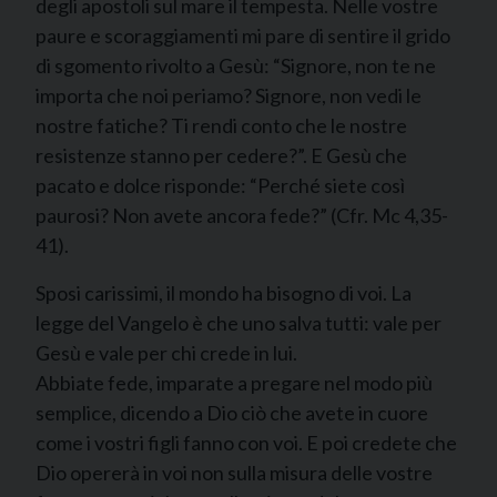
degli apostoli sul mare il tempesta. Nelle vostre
paure e scoraggiamenti mi pare di sentire il grido
di sgomento rivolto a Gesù: “Signore, non te ne
importa che noi periamo? Signore, non vedi le
nostre fatiche? Ti rendi conto che le nostre
resistenze stanno per cedere?”. E Gesù che
pacato e dolce risponde: “Perché siete così
paurosi? Non avete ancora fede?” (Cfr. Mc 4,35-
41).
Sposi carissimi, il mondo ha bisogno di voi. La
legge del Vangelo è che uno salva tutti: vale per
Gesù e vale per chi crede in lui.
Abbiate fede, imparate a pregare nel modo più
semplice, dicendo a Dio ciò che avete in cuore
come i vostri figli fanno con voi. E poi credete che
Dio opererà in voi non sulla misura delle vostre