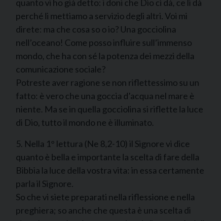
quanto vi ho già detto: i doni che Dio ci dà, ce li dà
perché li mettiamo a servizio degli altri. Voi mi
direte: ma che cosa so o io? Una gocciolina
nell’oceano! Come posso influire sull’immenso
mondo, che ha con sé la potenza dei mezzi della
comunicazione sociale?
Potreste aver ragione se non riflettessimo su un
fatto: è vero che una goccia d’acqua nel mare è
niente. Ma se in quella gocciolina si riflette la luce
di Dio, tutto il mondo ne è illuminato.
5. Nella 1° lettura (Ne 8,2-10) il Signore vi dice
quanto è bella e importante la scelta di fare della
Bibbia la luce della vostra vita: in essa certamente
parla il Signore.
So che vi siete preparati nella riflessione e nella
preghiera; so anche che questa è una scelta di