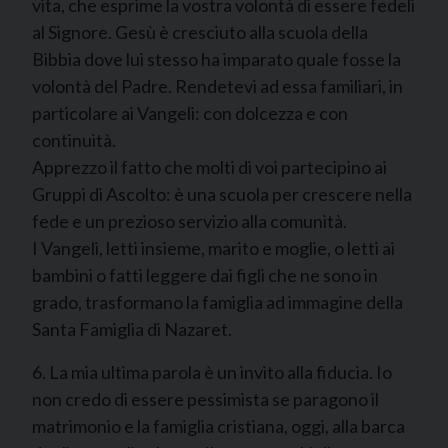
vita, che esprime la vostra volontà di essere fedeli
al Signore. Gesù è cresciuto alla scuola della
Bibbia dove lui stesso ha imparato quale fosse la
volontà del Padre. Rendetevi ad essa familiari, in
particolare ai Vangeli: con dolcezza e con
continuità.
Apprezzo il fatto che molti di voi partecipino ai
Gruppi di Ascolto: è una scuola per crescere nella
fede e un prezioso servizio alla comunità.
I Vangeli, letti insieme, marito e moglie, o letti ai
bambini o fatti leggere dai figli che ne sono in
grado, trasformano la famiglia ad immagine della
Santa Famiglia di Nazaret.
6. La mia ultima parola è un invito alla fiducia. Io
non credo di essere pessimista se paragono il
matrimonio e la famiglia cristiana, oggi, alla barca