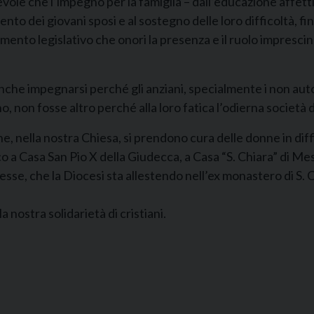
le che l’impegno per la famiglia – dall’educazione affettiv
to dei giovani sposi e al sostegno delle loro difficoltà, fin
ento legislativo che onori la presenza e il ruolo imprescindi
nche impegnarsi perché gli anziani, specialmente i non autos
no, non fosse altro perché alla loro fatica l’odierna società
che, nella nostra Chiesa, si prendono cura delle donne in dif
o a Casa San Pio X della Giudecca, a Casa “S. Chiara” di Mes
esse, che la Diocesi sta allestendo nell’ex monastero di S.
 nostra solidarietà di cristiani.