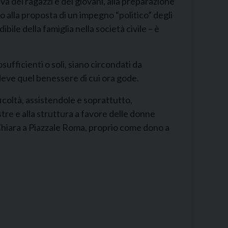
a dei ragazzi e dei giovani, alla preparazione
o alla proposta di un impegno “politico” degli
bile della famiglia nella società civile – è
ufficienti o soli, siano circondati da
 deve quel benessere di cui ora gode.
ficoltà, assistendole e soprattutto,
tre e alla struttura a favore delle donne
 Chiara a Piazzale Roma, proprio come dono a