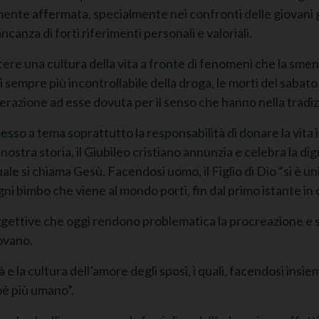
mente affermata, specialmente nei confronti delle giovani 
canza di forti riferimenti personali e valoriali.
cere una cultura della vita a fronte di fenomeni che la smen
 sempre più incontrollabile della droga, le morti del sabato
siderazione ad esse dovuta per il senso che hanno nella tradi
messo a tema soprattutto la responsabilità di donare la vit
a nostra storia, il Giubileo cristiano annunzia e celebra la di
l quale si chiama Gesù. Facendosi uomo, il Figlio di Dio “si è
ni bimbo che viene al mondo porti, fin dal primo istante in cu
ggettive che oggi rendono problematica la procreazione e sol
ovano.
 la cultura dell’amore degli sposi, i quali, facendosi insieme
oè più umano”.