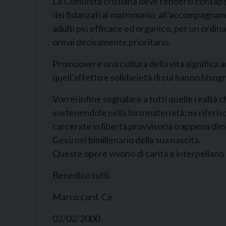
La Comunità cristiana deve rendersi consapevo
dei fidanzati al matrimonio, all’accompagnamen
adulti più efficace ed organico, per un ordinam
ormai decisamente prioritario.
Promuovere una cultura della vita significa a
quell’affetto e solidarietà di cui hanno bisog
Vorrei infine segnalare a tutti quelle realtà 
sostenendole nella loro maternità: mi riferisc
carcerate in libertà provvisoria o appena dim
Gesù nel bimillenario della sua nascita.
Queste opere vivono di carità e interpellano la
Benedico tutti.
Marco card. Cè
02/02/2000