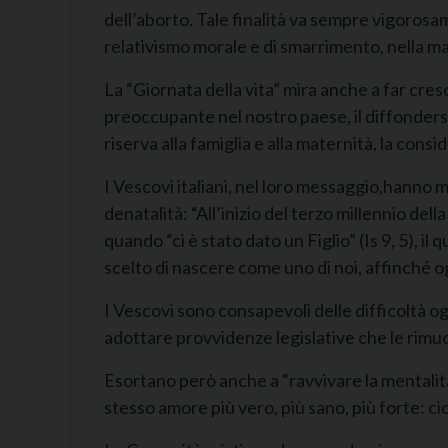
dell’aborto. Tale finalità va sempre vigorosa
relativismo morale e di smarrimento, nella man
La “Giornata della vita” mira anche a far cres
preoccupante nel nostro paese, il diffondersi
riserva alla famiglia e alla maternità, la con
I Vescovi italiani, nel loro messaggio,hanno 
denatalità: “All’inizio del terzo millennio dell
quando “ci è stato dato un Figlio” (Is 9, 5), i
scelto di nascere come uno di noi, affinché og
I Vescovi sono consapevoli delle difficoltà o
adottare provvidenze legislative che le rimu
Esortano però anche a “ravvivare la mentalità e
stesso amore più vero, più sano, più forte: ci