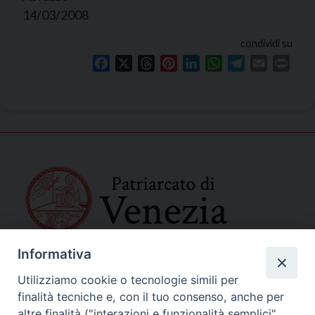
14/03/2008
condividi su
Facebook
X
Threads
Pinterest
LinkedIn
WhatsApp
Telegram
Email
Print
Informativa
SEDE PRINCIPALE
Palazzo Patriarcale
Utilizziamo cookie o tecnologie simili per
San Marco, 320/A – 30124 Venezia
finalità tecniche e, con il tuo consenso, anche per
Tel. 041-2702411
altre finalità ("interazioni e funzionalità semplici",