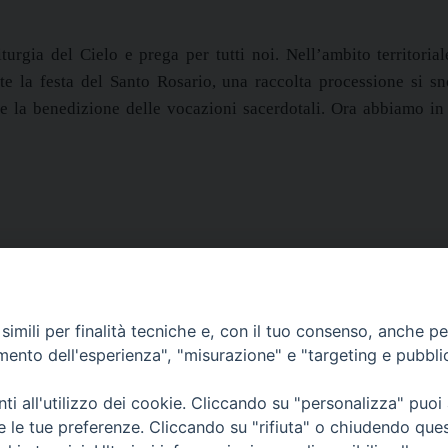
urgia del Cielo e prega per tutti noi. Nell’ambito territoria
nte la festa del Santo Rosario, una raccolta processione si sn
 la benedizione delle vocazioni sacerdotali. Ora abbiamo in 
imili per finalità tecniche e, con il tuo consenso, anche per 
amento dell'esperienza", "misurazione" e "targeting e pubbli
i all'utilizzo dei cookie. Cliccando su "personalizza" puoi
SEDE PRINCIPALE
re le tue preferenze. Cliccando su "rifiuta" o chiudendo que
Palazzo Patriarcale