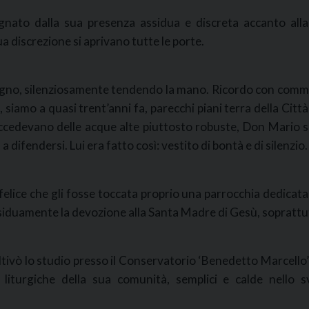
segnato dalla sua presenza assidua e discreta accanto all
ua discrezione si aprivano tutte le porte.
isogno, silenziosamente tendendo la mano. Ricordo con com
, siamo a quasi trent’anni fa, parecchi piani terra della Citt
cedevano delle acque alte piuttosto robuste, Don Mario si
 difendersi. Lui era fatto così: vestito di bontà e di silenzio.
elice che gli fosse toccata proprio una parrocchia dedicata
siduamente la devozione alla Santa Madre di Gesù, soprattu
ltivò lo studio presso il Conservatorio ‘Benedetto Marcello’
i liturgiche della sua comunità, semplici e calde nello 