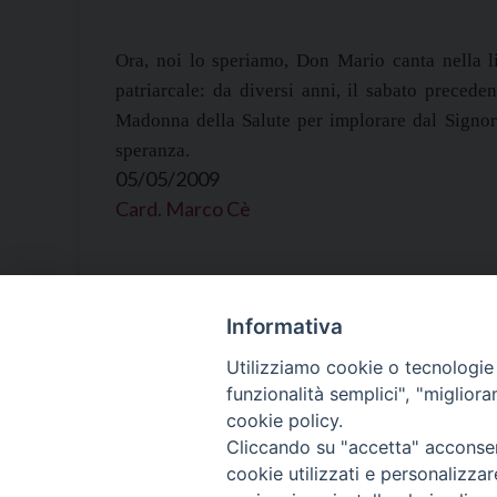
Ora, noi lo speriamo, Don Mario canta nella lit
patriarcale: da diversi anni, il sabato precede
Madonna della Salute per implorare dal Signore
speranza.
05/05/2009
Card. Marco Cè
Informativa
Utilizziamo cookie o tecnologie s
funzionalità semplici", "miglior
cookie policy.
Cliccando su "accetta" acconsent
cookie utilizzati e personalizza