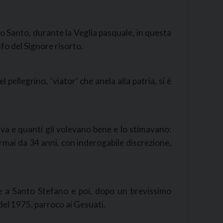
ato Santo, durante la Veglia pasquale, in questa
onfo del Signore risorto.
pellegrino, ‘viator’ che anela alla patria, si è
va e quanti gli volevano bene e lo stimavano:
rmai da 34 anni, con inderogabile discrezione,
le a Santo Stefano e poi, dopo un brevissimo
del 1975, parroco ai Gesuati.