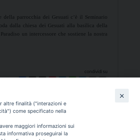
le della parrocchia dei Gesuati c’è il Seminario
oda dalla chiesa dei Gesuati alla basilica della
Paradiso un intercessore che sostiene la nostra
condividi su
Facebook
X
Threads
Pinterest
LinkedIn
WhatsApp
Telegram
Email
Print
altre finalità ("interazioni e
cità") come specificato nella
 avere maggiori informazioni sui
Policy Privacy
sta informativa proseguirai la
Copyright©2024 Patriarcato di Venezia