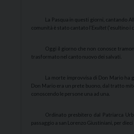
La Pasqua in questi giorni, cantando All
comunità è stato cantato l’
Exultet
(‘esultino i 
Oggi il giorno che non conosce tramonto 
trasformato nel canto nuovo dei salvati.
La morte improvvisa di Don Mario ha ge
Don Mario era un prete buono, dal tratto mite
conoscendo le persone una ad una.
Ordinato presbitero dal Patriarca Urb
passaggio a san Lorenzo Giustiniani, per dieci