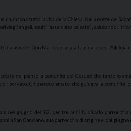
eluia, intona tutta la vita della Chiesa. Nella notte del Sab
cori degli angeli, esulti l’assemblea celeste’), salutando il tri
ha avvolto Don Mario della sua fulgida luce e l’Alleluia del 
ttato nel pianto la comunità dei Gesuati che tanto lo ama
 e riservato. Un parroco amato, che guidava la comunità, o
ani nel giugno del ’62, per tre anni fu vicario parrocchia
 anni a San Canciano, sua parrocchia di origine e, dal giugno 