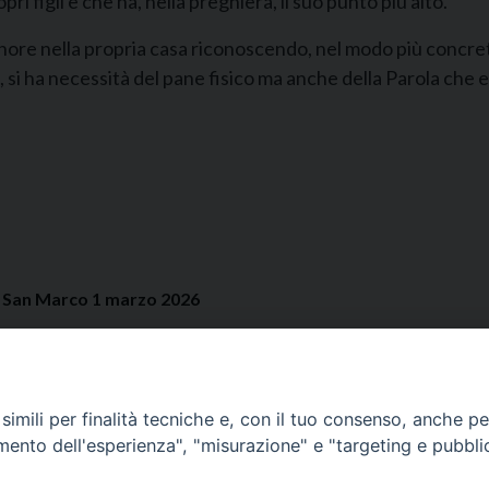
i figli e che ha, nella preghiera, il suo punto più alto.
ignore nella propria casa riconoscendo, nel modo più concret
, si ha necessità del pane fisico ma anche della Parola che e
VE San Marco 1 marzo 2026
imili per finalità tecniche e, con il tuo consenso, anche per 
amento dell'esperienza", "misurazione" e "targeting e pubbli