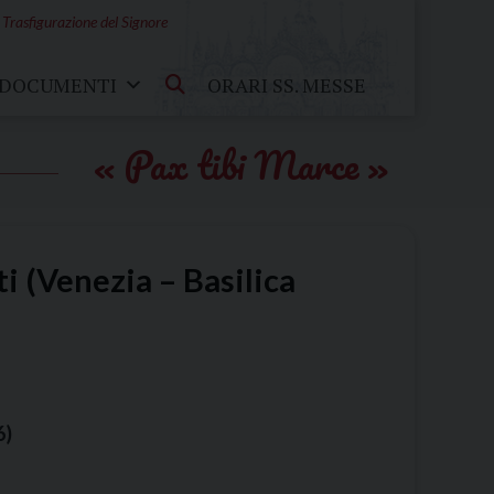
 Trasfigurazione del Signore
DOCUMENTI
ORARI SS. MESSE
Pax tibi Marce
i (Venezia – Basilica
6)