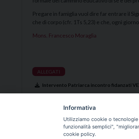
formale del cammino educativo di sé e dei propr
Pregare in famiglia vuol dire far entrare il S
che di corpo (cfr. 1Ts 5,23) e che, ogni giorno
Mons. Francesco Moraglia
Intervento Patriarca incontro fidanzati 
Informativa
Utilizziamo cookie o tecnologie s
funzionalità semplici", "miglior
cookie policy.