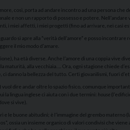
ore, così, porta ad andare incontro ad una persona che de
ale e non un rapporto di possesso e potere. Nell’andare ve
ti, i miei affetti, i miei progetti (fino ad arrivare, nei casi e
io sguardo si apre alla “verità dell’amore” e posso incontrar
reggere il mio modo d’amare.
sione), ha età diverse. Anche l’amore di una coppia vive dive
, alla maturità, alla vecchiaia…. Ora, ogni stagione chiede d
e, ci danno la bellezza del tutto. Certi giovanilismi, fuori d
) vuol dire andar oltre lo spazio fisico, comunque importante
i la lingua inglese ci aiuta con i due termini:
house
(l’edific
dove si vive).
lori e le buone abitudini; è l’immagine del grembo materno (l
s”, ossia un insieme organico di valori condivisi che viene an