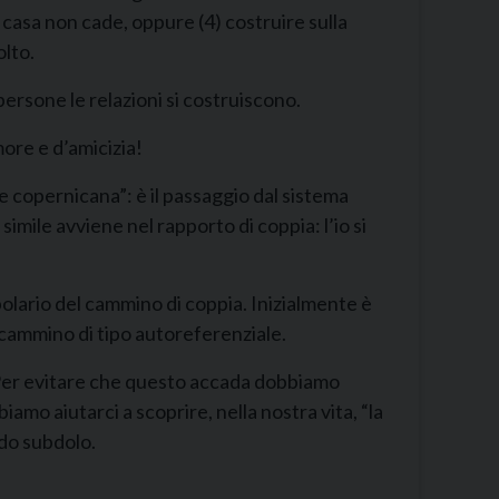
a casa non cade, oppure (4) costruire sulla
olto.
 persone le relazioni si costruiscono.
more e d’amicizia!
e copernicana”: è il passaggio dal sistema
simile avviene nel rapporto di coppia: l’io si
olario del cammino di coppia. Inizialmente è
 cammino di tipo autoreferenziale.
. Per evitare che questo accada dobbiamo
iamo aiutarci a scoprire, nella nostra vita, “la
do subdolo.