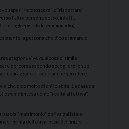
vo saper “riconoscere” e “rispettare”
rso l’altra persona posso, infatti,
stremi, agli episodi di femminicidio).
e realmente la persona che dico di amare e
rse stagioni, vive qualcosa di simile
’essere percorsa sapendo accogliere le sue
’età, imbarazzano e fanno anche sorridere.
 e che dice molto di chi lo abita. La casa da
io) e
home
(intesa come “realtà affettiva”,
a parola “matrimonio” deriva dal latino
cor prima dell’etica, ossia dell’inizio