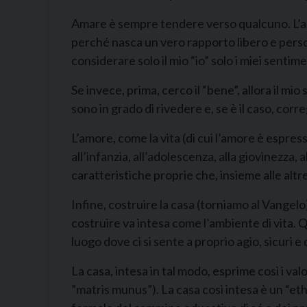
Amare è sempre tendere verso qualcuno. L’am
perché nasca un vero rapporto libero e person
considerare solo il mio “io” solo i miei sentimen
Se invece, prima, cerco il “bene”, allora il m
sono in grado di rivedere e, se è il caso, cor
L’amore, come la vita (di cui l’amore è espres
all’infanzia, all’adolescenza, alla giovinezza
caratteristiche proprie che, insieme alle altr
Infine, costruire la casa (torniamo al Vangelo
costruire va intesa come l’ambiente di vita. Qu
luogo dove ci si sente a proprio agio, sicuri e 
La casa, intesa in tal modo, esprime così i va
”matris munus”). La casa così intesa è un “etho