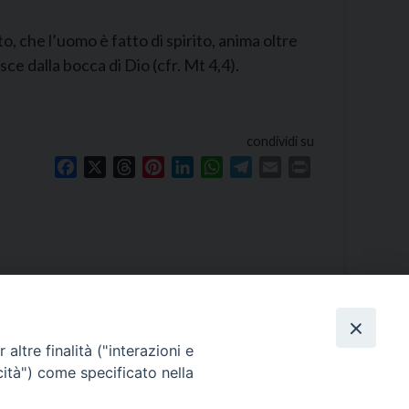
o, che l’uomo è fatto di spirito, anima oltre
sce dalla bocca di Dio (cfr. Mt 4,4).
condividi su
Facebook
X
Threads
Pinterest
LinkedIn
WhatsApp
Telegram
Email
Print
altre finalità ("interazioni e
cità") come specificato nella