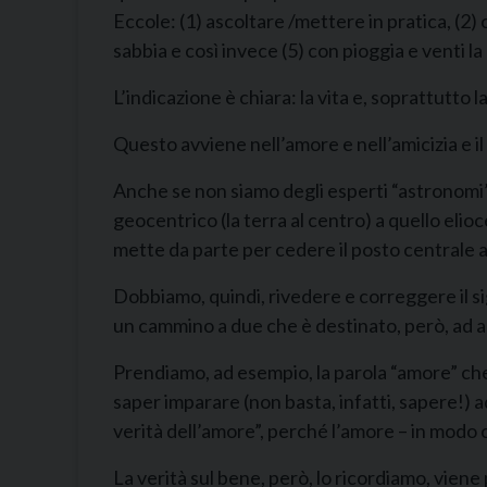
Eccole: (1) ascoltare /mettere in pratica, (2) 
sabbia e così invece (5) con pioggia e venti la
L’indicazione è chiara: la vita e, soprattutto l
Questo avviene nell’amore e nell’amicizia e il
Anche se non siamo degli esperti “astronomi”,
geocentrico (la terra al centro) a quello elioc
mette da parte per cedere il posto centrale a
Dobbiamo, quindi, rivedere e correggere il s
un cammino a due che è destinato, però, ad ap
Prendiamo, ad esempio, la parola “amore” che
saper imparare (non basta, infatti, sapere!) ad
verità dell’amore”, perché l’amore – in mod
La verità sul bene, però, lo ricordiamo, viene 