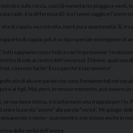
costruire sulla roccia, così (3) nonostante pioggia e venti, l
 casa cade; è la differenza (6) tra l’uomo saggio e l’uomo st
a vita di coppia, va costruita, non è pura spontaneità. Sì, tra
 rapporto di coppia, poi, è un tipo speciale ed esigente di a
 tutti sappiamo cosa s’indica con l’espressione “rivoluzion
entrico (il sole al centro dell’universo). Ebbene, qualcosa di 
l noi, cosa non facile! Ecco perché il sacramento!
ignificato di alcune parole che sono fondamentali nel vocab
rirsi ai figli. Mai, però, in nessun momento, può essere un
, se non bene intesa, si trasforma in una trappola per l’io
 unire la parola “amore” alla parola “verità”. Mi spiego: dobb
o consapevole o meno – può mentire a se stesso anche in mo
prima della verità dell’amore.