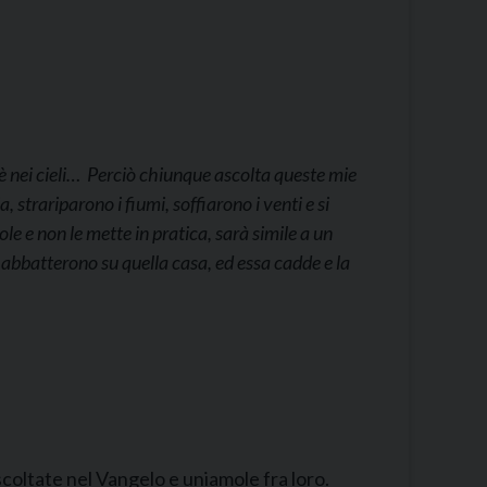
 è nei cieli… Perciò chiunque ascolta queste mie
 strariparono i fiumi, soffiarono i venti e si
e e non le mette in pratica, sarà simile a un
i abbatterono su quella casa, ed essa cadde e la
coltate nel Vangelo e uniamole fra loro.