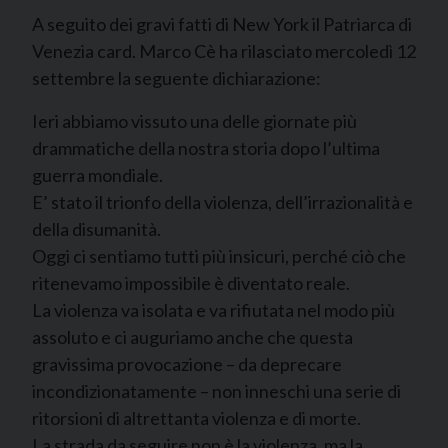
A seguito dei gravi fatti di New York il Patriarca di
Venezia card. Marco Cè ha rilasciato mercoledì 12
settembre la seguente dichiarazione:
Ieri abbiamo vissuto una delle giornate più
drammatiche della nostra storia dopo l’ultima
guerra mondiale.
E’ stato il trionfo della violenza, dell’irrazionalità e
della disumanità.
Oggi ci sentiamo tutti più insicuri, perché ciò che
ritenevamo impossibile è diventato reale.
La violenza va isolata e va rifiutata nel modo più
assoluto e ci auguriamo anche che questa
gravissima provocazione – da deprecare
incondizionatamente – non inneschi una serie di
ritorsioni di altrettanta violenza e di morte.
La strada da seguire non è la violenza, ma la