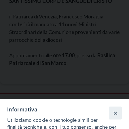
SANTISSIMO CORPO E SANGUE DI CRISTO
il Patriarca di Venezia, Francesco Moraglia
conferirà il mandato a 11 nuovi Ministri
Straordinari della Comunione provenienti da varie
parrocchie della diocesi
Appuntamento alle
ore 17.00
, presso la
Basilica
Patriarcale di San Marco
.
Informativa
Ufficio Liturgico
Utilizziamo cookie o tecnologie simili per
finalità tecniche e, con il tuo consenso, anche per