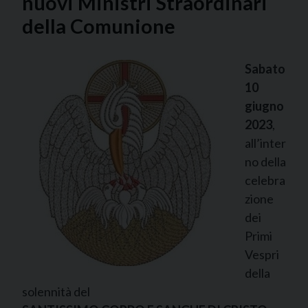
nuovi Ministri Straordinari
della Comunione
Sabato
10
giugno
2023
,
all’inter
no della
celebra
zione
dei
Primi
Vespri
della
solennità del