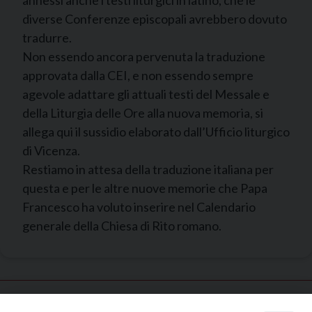
diverse Conferenze episcopali avrebbero dovuto
tradurre.
Non essendo ancora pervenuta la traduzione
approvata dalla CEI, e non essendo sempre
agevole adattare gli attuali testi del Messale e
della Liturgia delle Ore alla nuova memoria, si
allega qui il sussidio elaborato dall’Ufficio liturgico
di Vicenza.
Restiamo in attesa della traduzione italiana per
questa e per le altre nuove memorie che Papa
Francesco ha voluto inserire nel Calendario
generale della Chiesa di Rito romano.