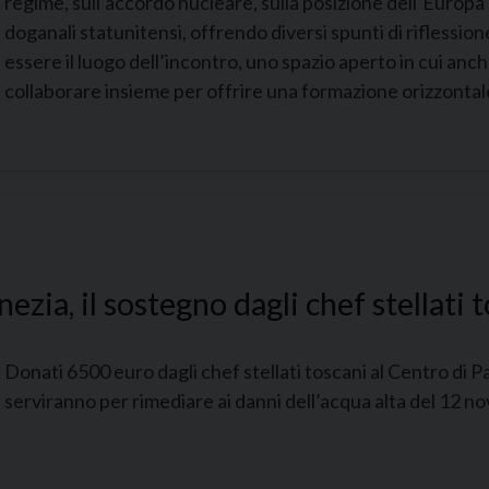
regime, sull’accordo nucleare, sulla posizione dell’Europa 
doganali statunitensi, offrendo diversi spunti di riflession
essere il luogo dell’incontro, uno spazio aperto in cui an
collaborare insieme per offrire una formazione orizzontal
zia, il sostegno dagli chef stellati 
Donati 6500 euro dagli chef stellati toscani al Centro di P
serviranno per rimediare ai danni dell’acqua alta del 12 