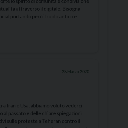
forte lo spirito di comunità e condivisione
itualità attraverso il digitale. Bisogna
ocial portando però il ruolo antico e
28 Marzo 2020
 tra Iran e Usa, abbiamo voluto vederci
o al passato e delle chiare spiegazioni
vi sulle proteste a Teheran contro il