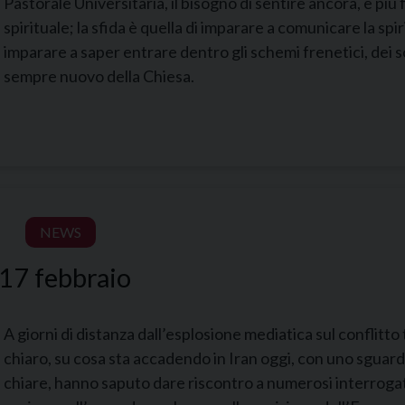
Pastorale Universitaria, il bisogno di sentire ancora, e più 
spirituale; la sfida è quella di imparare a comunicare la spir
imparare a saper entrare dentro gli schemi frenetici, dei s
sempre nuovo della Chiesa.
NEWS
 17 febbraio
A giorni di distanza dall’esplosione mediatica sul conflitto
chiaro, su cosa sta accadendo in Iran oggi, con uno sguard
chiare, hanno saputo dare riscontro a numerosi interrogati