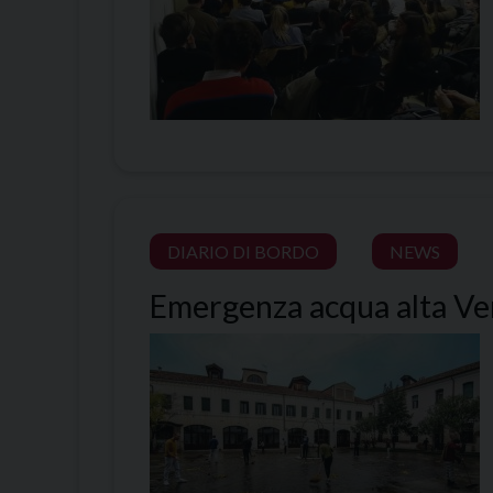
DIARIO DI BORDO
NEWS
Emergenza acqua alta Vene