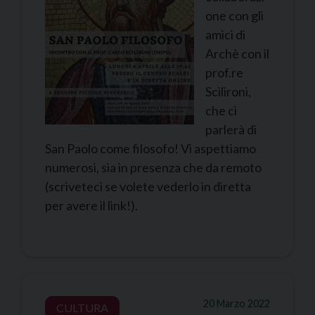
one con gli
amici di
Archè con il
prof.re
Scilironi,
che ci
parlerà di
San Paolo come filosofo! Vi aspettiamo
numerosi, sia in presenza che da remoto
(scriveteci se volete vederlo in diretta
per avere il link!).
20 Marzo 2022
CULTURA