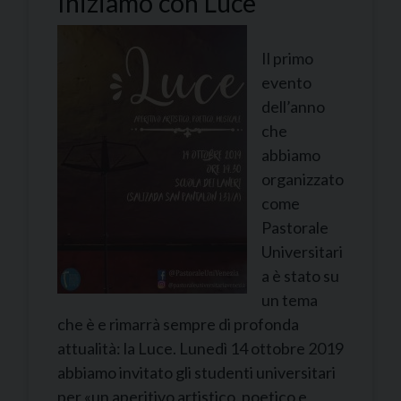
Iniziamo con Luce
Il primo
evento
dell’anno
che
abbiamo
organizzato
come
Pastorale
Universitari
a è stato su
un tema
che è e rimarrà sempre di profonda
attualità: la Luce. Lunedì 14 ottobre 2019
abbiamo invitato gli studenti universitari
per «un aperitivo artistico, poetico e