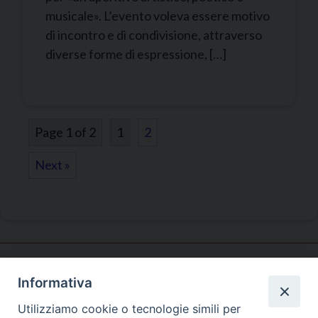
musicale». L’evento voleva essere motivo
di incontro e di condivisione, attraverso
diverse forme di espressione, […]
Page 1 of 2
1
2
Next »
Informativa
Pastorale
universitaria
Utilizziamo cookie o tecnologie simili per