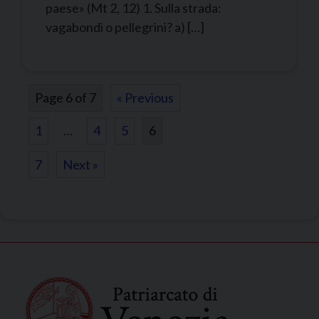
paese» (Mt 2, 12) 1. Sulla strada:
vagabondi o pellegrini? a) […]
Page 6 of 7
« Previous
1
…
4
5
6
7
Next »