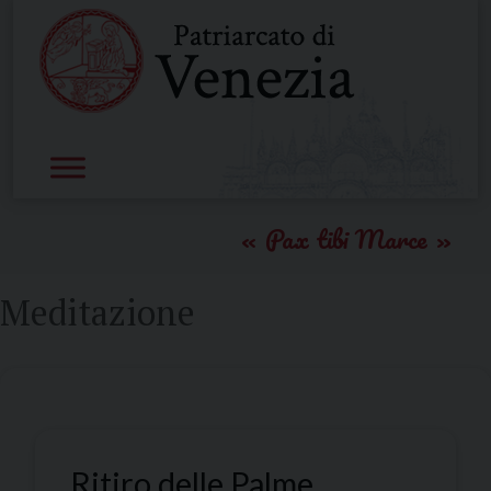
Skip
to
content
Pax tibi Marce
Meditazione
Ritiro delle Palme