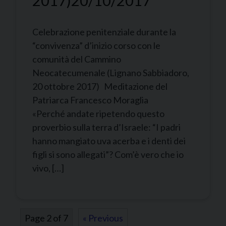
2017)
20/10/2017
Celebrazione penitenziale durante la
“convivenza” d’inizio corso con le
comunità del Cammino
Neocatecumenale (Lignano Sabbiadoro,
20 ottobre 2017) Meditazione del
Patriarca Francesco Moraglia
«Perché andate ripetendo questo
proverbio sulla terra d’Israele: “I padri
hanno mangiato uva acerba e i denti dei
figli si sono allegati”? Com’è vero che io
vivo, […]
Page 2 of 7
« Previous