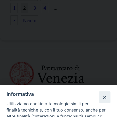
1
2
3
4
…
7
Next »
Informativa
SEDE PRINCIPALE
Palazzo Patriarcale
Utilizziamo cookie o tecnologie simili per
San Marco, 320/A – 30124 Venezia
finalità tecniche e, con il tuo consenso, anche per
Tel. 041-2702411
altre finalità ("interazioni e funzionalità semplici",