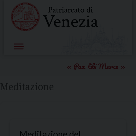
Skip
to
content
Pax tibi Marce
Meditazione
Meditazione del